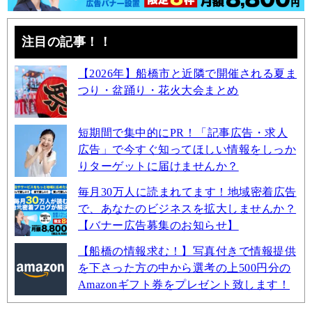
注目の記事！！
【2026年】船橋市と近隣で開催される夏ま
つり・盆踊り・花火大会まとめ
短期間で集中的にPR！「記事広告・求人
広告」で今すぐ知ってほしい情報をしっか
りターゲットに届けませんか？
毎月30万人に読まれてます！地域密着広告
で、あなたのビジネスを拡大しませんか？
【バナー広告募集のお知らせ】
【船橋の情報求む！】写真付きで情報提供
を下さった方の中から選考の上500円分の
Amazonギフト券をプレゼント致します！