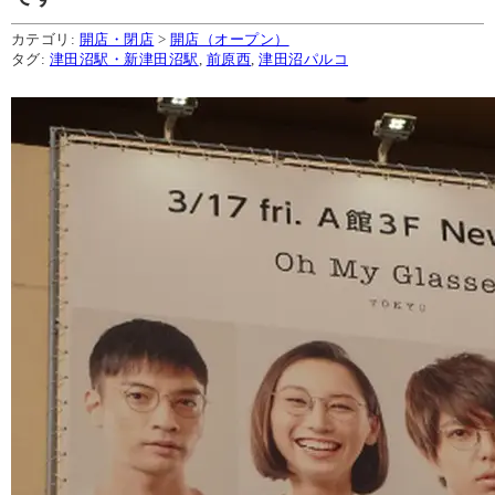
カテゴリ:
開店・閉店
>
開店（オープン）
タグ:
津田沼駅・新津田沼駅
,
前原西
,
津田沼パルコ