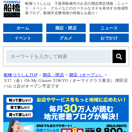
船橋つうしんは、千葉県船橋市のお店の開店閉店情報・ニュー
ス・イベント・グルメなどのローカルなネタを発信する地域情
報ブログ。船橋市近隣地域の情報もお届け！
ホーム
開店・閉店
ニュース
イベント
グルメ
おでかけ
船橋つうしんTOP
>
開店・閉店
>
開店（オープン）
>
3/17（金）Oh My Glasses TOKYO（オーマイグラス東京）津田沼
パルコ店がオープン予定です