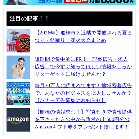
注目の記事！！
【2026年】船橋市と近隣で開催される夏ま
つり・盆踊り・花火大会まとめ
短期間で集中的にPR！「記事広告・求人
広告」で今すぐ知ってほしい情報をしっか
りターゲットに届けませんか？
毎月30万人に読まれてます！地域密着広告
で、あなたのビジネスを拡大しませんか？
【バナー広告募集のお知らせ】
【船橋の情報求む！】写真付きで情報提供
を下さった方の中から選考の上500円分の
Amazonギフト券をプレゼント致します！