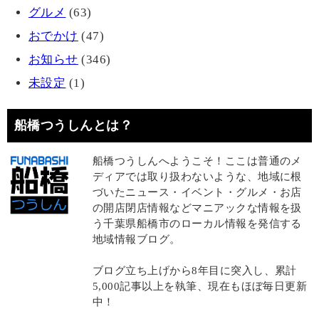
グルメ
(63)
おでかけ
(47)
お知らせ
(346)
未設定
(1)
船橋つうしんとは？
船橋つうしんへようこそ！ここは普通のメ
ディアでは取り扱わないような、地域に根
づいたニュース・イベント・グルメ・お店
の開店閉店情報などマニアックな情報を扱
う千葉県船橋市のローカル情報を発信する
地域情報ブログ。
ブログ立ち上げから8年目に突入し、累計
5,000記事以上を執筆、現在もほぼ毎日更新
中！