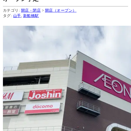
カテゴリ:
開店・閉店
>
開店（オープン）
タグ:
山手
,
新船橋駅