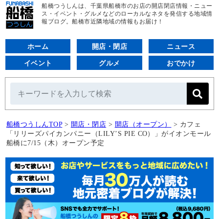
船橋つうしんは、千葉県船橋市のお店の開店閉店情報・ニュー
ス・イベント・グルメなどのローカルなネタを発信する地域情
報ブログ。船橋市近隣地域の情報もお届け！
ホーム
開店・閉店
ニュース
イベント
グルメ
おでかけ
船橋つうしんTOP
>
開店・閉店
>
開店（オープン）
>
カフェ
「リリーズパイカンパニー（LILY’S PIE CO）」がイオンモール
船橋に7/15（木）オープン予定