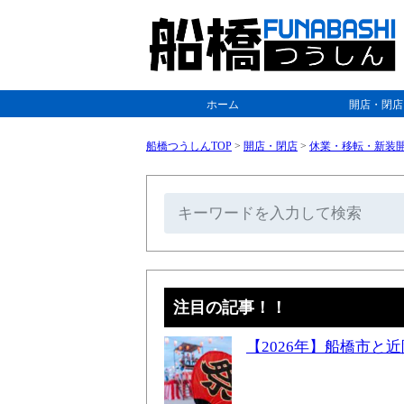
ホーム
開店・閉店
船橋つうしんTOP
>
開店・閉店
>
休業・移転・新装
注目の記事！！
【2026年】船橋市