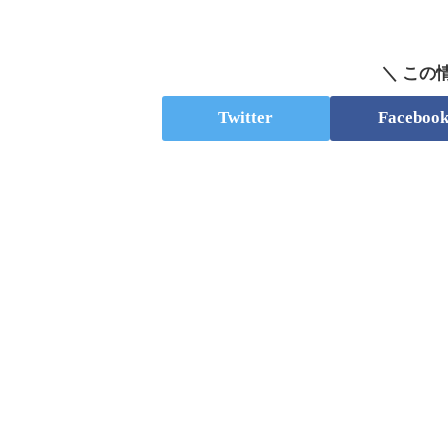
＼ この
Twitter
Faceboo