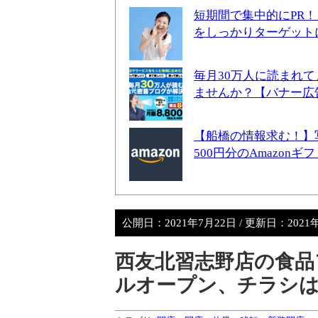
短期間で集中的にPR
をしっかりターゲット
毎月30万人に読まれ
ませんか？【バナー広
【船橋の情報求む！】
500円分のAmazon
公開日：
2021年7月22日
/ 更新日：
2021
西友北習志野店の食品フ
ルオープン、チラシ