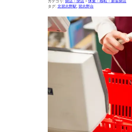
カテゴリ:
開店・閉店
>
休業・移転・新装開店
タグ:
北習志野駅
,
習志野台