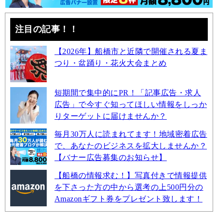
注目の記事！！
【2026年】船橋市と近隣で開催される夏ま
つり・盆踊り・花火大会まとめ
短期間で集中的にPR！「記事広告・求人
広告」で今すぐ知ってほしい情報をしっか
りターゲットに届けませんか？
毎月30万人に読まれてます！地域密着広告
で、あなたのビジネスを拡大しませんか？
【バナー広告募集のお知らせ】
【船橋の情報求む！】写真付きで情報提供
を下さった方の中から選考の上500円分の
Amazonギフト券をプレゼント致します！