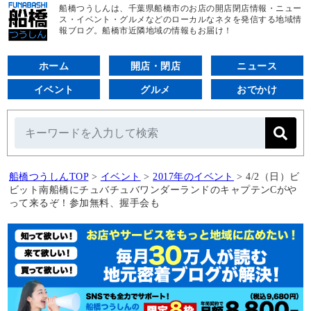
船橋つうしんは、千葉県船橋市のお店の開店閉店情報・ニュー
ス・イベント・グルメなどのローカルなネタを発信する地域情
報ブログ。船橋市近隣地域の情報もお届け！
ホーム
開店・閉店
ニュース
イベント
グルメ
おでかけ
船橋つうしんTOP
>
イベント
>
2017年のイベント
>
4/2（日）ビ
ビット南船橋にチュバチュバワンダーランドのキャプテンCがや
って来るぞ！参加無料、握手会も