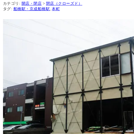
カテゴリ:
開店・閉店
>
閉店（クローズド）
タグ:
船橋駅・京成船橋駅
,
本町