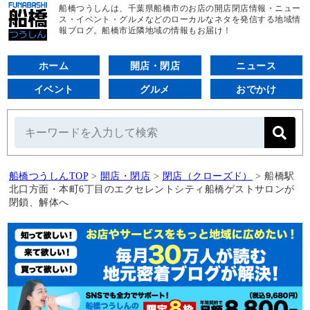
船橋つうしんは、千葉県船橋市のお店の開店閉店情報・ニュー
ス・イベント・グルメなどのローカルなネタを発信する地域情
報ブログ。船橋市近隣地域の情報もお届け！
ホーム
開店・閉店
ニュース
イベント
グルメ
おでかけ
船橋つうしんTOP
>
開店・閉店
>
閉店（クローズド）
>
船橋駅
北口方面・本町6丁目のエクセレントシティ船橋ゲストサロンが
閉鎖、解体へ