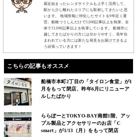
最近始まったレンタサイクルも上手く活用して、
駅から少し離れたエリアにも取材してきたいと思
います。 地域情報に特化したサイトを9年近く運
営。船橋つうしんだけで3,000記事以上を執筆、全
体で13,000記事以上を執筆しています。 船橋市に
越してきたばかりの方には分かりやすく、長年住
まわれている方には新たな発見をお届けできるよ
う頑張っていきます！
こちらの記事もオススメ
船橋市本町2丁目の「タイロン食堂」が1
月をもって閉店、昨年6月にリニューア
ルしたばかり
ららぽーとTOKYO‐BAY南館1階、アッ
プル製品とアクセサリーのお店「C
smart」が1/13（月）をもって閉店