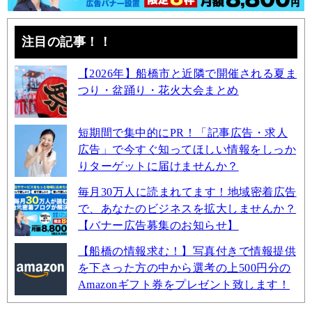
注目の記事！！
【2026年】船橋市と近隣で開催される夏ま
つり・盆踊り・花火大会まとめ
短期間で集中的にPR！「記事広告・求人
広告」で今すぐ知ってほしい情報をしっか
りターゲットに届けませんか？
毎月30万人に読まれてます！地域密着広告
で、あなたのビジネスを拡大しませんか？
【バナー広告募集のお知らせ】
【船橋の情報求む！】写真付きで情報提供
を下さった方の中から選考の上500円分の
Amazonギフト券をプレゼント致します！