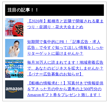
注目の記事！！
【2026年】船橋市と近隣で開催される夏ま
つり・盆踊り・花火大会まとめ
短期間で集中的にPR！「記事広告・求人
広告」で今すぐ知ってほしい情報をしっか
りターゲットに届けませんか？
毎月30万人に読まれてます！地域密着広告
で、あなたのビジネスを拡大しませんか？
【バナー広告募集のお知らせ】
【船橋の情報求む！】写真付きで情報提供
を下さった方の中から選考の上500円分の
Amazonギフト券をプレゼント致します！