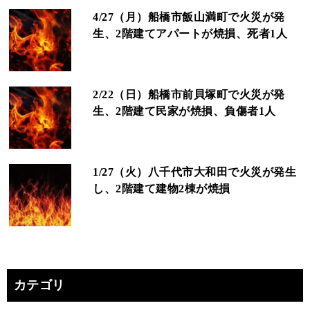
4/27（月）船橋市飯山満町で火災が発
生、2階建てアパートが焼損、死者1人
2/22（日）船橋市前貝塚町で火災が発
生、2階建て民家が焼損、負傷者1人
1/27（火）八千代市大和田で火災が発生
し、2階建て建物2棟が焼損
カテゴリ