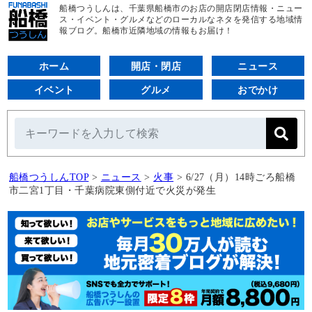
船橋つうしんは、千葉県船橋市のお店の開店閉店情報・ニュー
ス・イベント・グルメなどのローカルなネタを発信する地域情
報ブログ。船橋市近隣地域の情報もお届け！
ホーム
開店・閉店
ニュース
イベント
グルメ
おでかけ
船橋つうしんTOP
>
ニュース
>
火事
>
6/27（月）14時ごろ船橋
市二宮1丁目・千葉病院東側付近で火災が発生