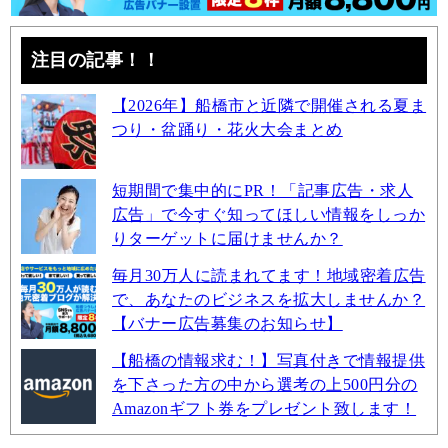
注目の記事！！
【2026年】船橋市と近隣で開催される夏ま
つり・盆踊り・花火大会まとめ
短期間で集中的にPR！「記事広告・求人
広告」で今すぐ知ってほしい情報をしっか
りターゲットに届けませんか？
毎月30万人に読まれてます！地域密着広告
で、あなたのビジネスを拡大しませんか？
【バナー広告募集のお知らせ】
【船橋の情報求む！】写真付きで情報提供
を下さった方の中から選考の上500円分の
Amazonギフト券をプレゼント致します！