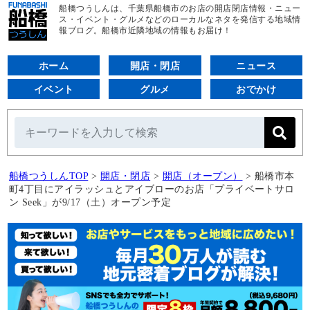
船橋つうしんは、千葉県船橋市のお店の開店閉店情報・ニュー
ス・イベント・グルメなどのローカルなネタを発信する地域情
報ブログ。船橋市近隣地域の情報もお届け！
ホーム
開店・閉店
ニュース
イベント
グルメ
おでかけ
船橋つうしんTOP
>
開店・閉店
>
開店（オープン）
>
船橋市本
町4丁目にアイラッシュとアイブローのお店「プライベートサロ
ン Seek」が9/17（土）オープン予定