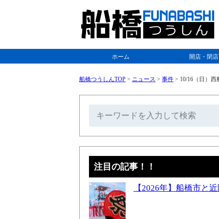
ホーム
開店・閉店
船橋つうしんTOP
>
ニュース
>
事件
>
10/16（日
注目の記事！！
【2026年】船橋市