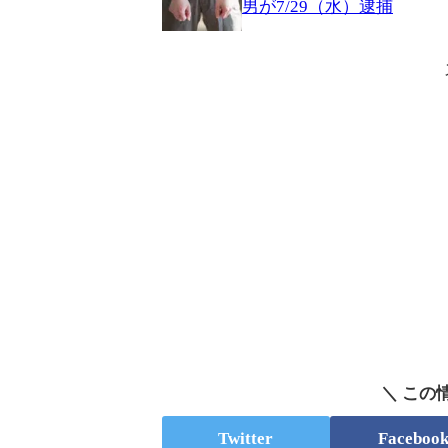
男が7/29（水）逮捕
＼ この
Twitter
Faceboo