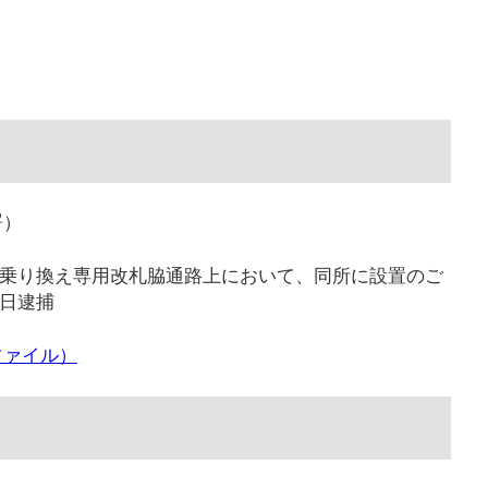
署）
船橋駅乗り換え専用改札脇通路上において、同所に設置のご
同日逮捕
ファイル）