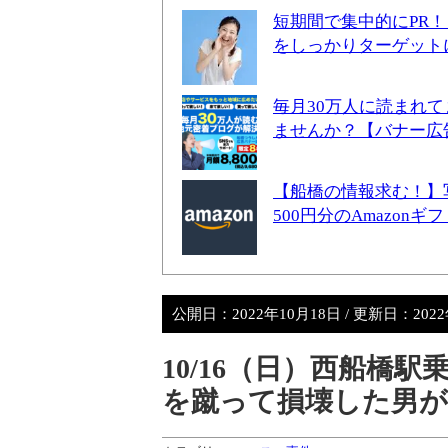
短期間で集中的にPR
をしっかりターゲット
毎月30万人に読まれ
ませんか？【バナー広
【船橋の情報求む！】
500円分のAmazon
公開日：
2022年10月18日
/ 更新日：
202
10/16（日）西船橋
を蹴って損壊した男が