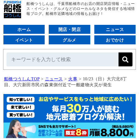
船橋つうしんは、千葉県船橋市のお店の開店閉店情報・ニュー
ス・イベント・グルメなどのローカルなネタを発信する地域情
報ブログ。船橋市近隣地域の情報もお届け！
ホーム
開店・閉店
ニュース
イベント
グルメ
おでかけ
船橋つうしんTOP
>
ニュース
>
火事
>
10/23（日）大穴北8丁
目、大穴新田市民の森東側付近で一般建物火災が発生