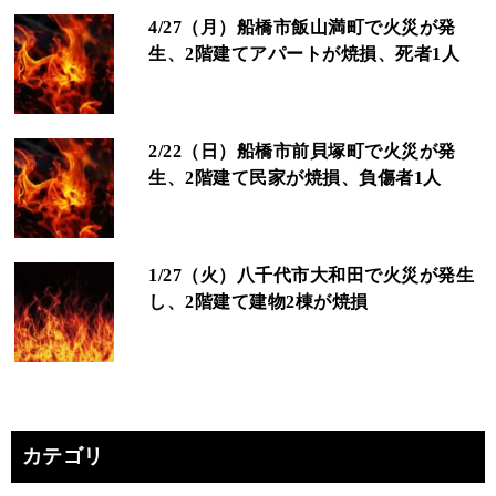
4/27（月）船橋市飯山満町で火災が発
生、2階建てアパートが焼損、死者1人
2/22（日）船橋市前貝塚町で火災が発
生、2階建て民家が焼損、負傷者1人
1/27（火）八千代市大和田で火災が発生
し、2階建て建物2棟が焼損
カテゴリ