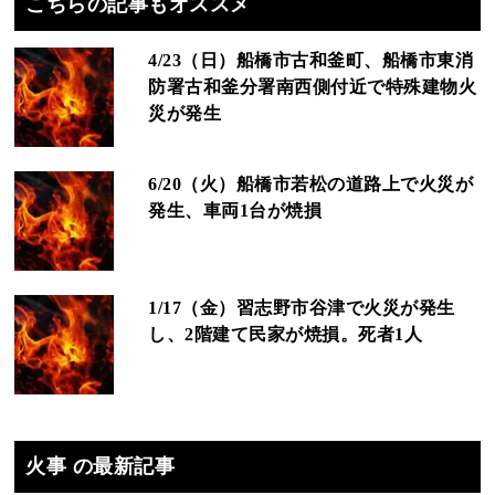
こちらの記事もオススメ
4/23（日）船橋市古和釜町、船橋市東消
防署古和釜分署南西側付近で特殊建物火
災が発生
6/20（火）船橋市若松の道路上で火災が
発生、車両1台が焼損
1/17（金）習志野市谷津で火災が発生
し、2階建て民家が焼損。死者1人
火事 の最新記事