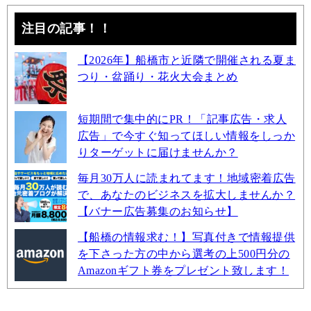
注目の記事！！
【2026年】船橋市と近隣で開催される夏ま
つり・盆踊り・花火大会まとめ
短期間で集中的にPR！「記事広告・求人
広告」で今すぐ知ってほしい情報をしっか
りターゲットに届けませんか？
毎月30万人に読まれてます！地域密着広告
で、あなたのビジネスを拡大しませんか？
【バナー広告募集のお知らせ】
【船橋の情報求む！】写真付きで情報提供
を下さった方の中から選考の上500円分の
Amazonギフト券をプレゼント致します！