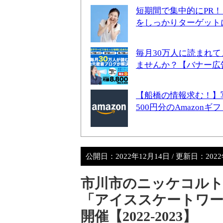
短期間で集中的にPR
をしっかりターゲット
毎月30万人に読まれ
ませんか？【バナー広
【船橋の情報求む！】
500円分のAmazon
公開日：
2022年12月14日
/ 更新日：
202
市川市のニッケコル
「アイススケートワール
開催【2022-2023】