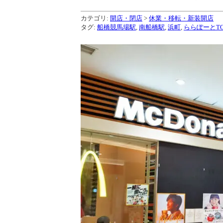
カテゴリ:
開店・閉店
>
休業・移転・新装開店
タグ:
船橋競馬場駅
,
南船橋駅
,
浜町
,
ららぽーとTO