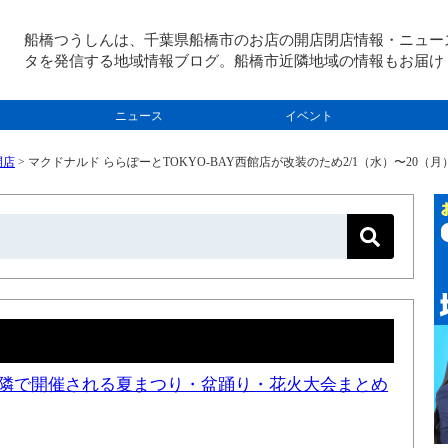
船橋つうしんは、千葉県船橋市のお店の開店閉店情報・ニュー
タを発信する地域情報ブログ。船橋市近隣地域の情報もお届け
ニュース
イベント
開店
>
マクドナルド ららぽーとTOKYO-BAY西館店が改装のため2/1（水）〜20（
と近隣で開催される夏まつり・盆踊り・花火大会まとめ