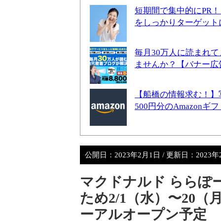
短期間で集中的にPR
をしっかりターゲット
毎月30万人に読まれ
ませんか？【バナー広
【船橋の情報求む！】
500円分のAmazon
公開日：
2023年2月1日
/ 更新日：
2023
マクドナルド ららぽー
ため2/1（水）〜20（
ーアルオープン予定