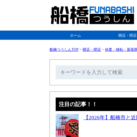
ホーム
開店・閉店
船橋つうしんTOP
>
開店・閉店
>
休業・移転・新装
注目の記事！！
【2026年】船橋市