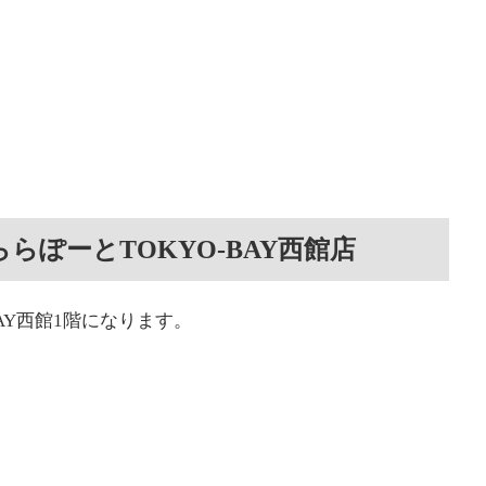
らぽーとTOKYO-BAY西館店
AY西館1階になります。