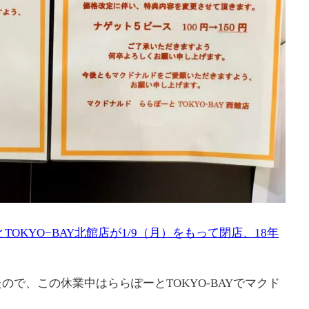
TOKYO−BAY北館店が1/9（月）をもって閉店、18年
で、この休業中はららぽーとTOKYO-BAYでマクド