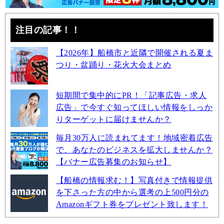
注目の記事！！
【2026年】船橋市と近隣で開催される夏ま
つり・盆踊り・花火大会まとめ
短期間で集中的にPR！「記事広告・求人
広告」で今すぐ知ってほしい情報をしっか
りターゲットに届けませんか？
毎月30万人に読まれてます！地域密着広告
で、あなたのビジネスを拡大しませんか？
【バナー広告募集のお知らせ】
【船橋の情報求む！】写真付きで情報提供
を下さった方の中から選考の上500円分の
Amazonギフト券をプレゼント致します！