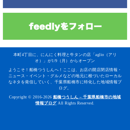
本町4丁目に、にんにく料理と牛タンの店「aglio（アリ
オ）」が1/9（月）からオープン
ようこそ！船橋つうしんへ！ここは、お店の開店閉店情報・
ニュース・イベント・グルメなどの地元に根づいたローカル
なネタを発信していく、千葉県船橋市に特化した地域情報ブ
ログ。
Copyright © 2016-2026
船橋つうしん – 千葉県船橋市の地域
情報ブログ
All Rights Reserved.