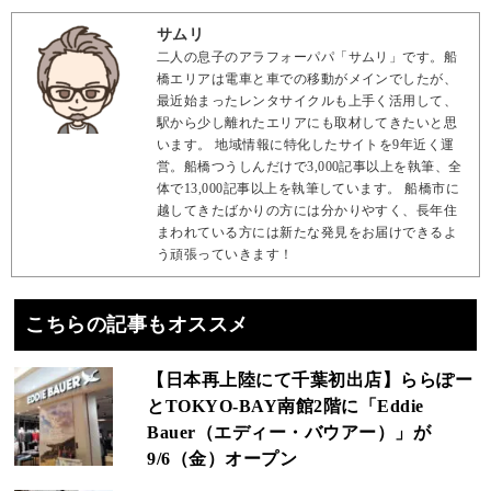
サムリ
二人の息子のアラフォーパパ「サムリ」です。船
橋エリアは電車と車での移動がメインでしたが、
最近始まったレンタサイクルも上手く活用して、
駅から少し離れたエリアにも取材してきたいと思
います。 地域情報に特化したサイトを9年近く運
営。船橋つうしんだけで3,000記事以上を執筆、全
体で13,000記事以上を執筆しています。 船橋市に
越してきたばかりの方には分かりやすく、長年住
まわれている方には新たな発見をお届けできるよ
う頑張っていきます！
こちらの記事もオススメ
【日本再上陸にて千葉初出店】ららぽー
とTOKYO‐BAY南館2階に「Eddie
Bauer（エディー・バウアー）」が
9/6（金）オープン