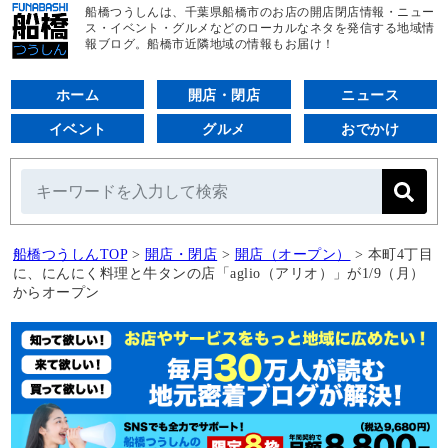
船橋つうしんは、千葉県船橋市のお店の開店閉店情報・ニュー
ス・イベント・グルメなどのローカルなネタを発信する地域情
報ブログ。船橋市近隣地域の情報もお届け！
ホーム
開店・閉店
ニュース
イベント
グルメ
おでかけ
船橋つうしんTOP
>
開店・閉店
>
開店（オープン）
>
本町4丁目
に、にんにく料理と牛タンの店「aglio（アリオ）」が1/9（月）
からオープン