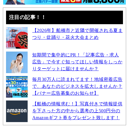
注目の記事！！
【2026年】船橋市と近隣で開催される夏ま
つり・盆踊り・花火大会まとめ
短期間で集中的にPR！「記事広告・求人
広告」で今すぐ知ってほしい情報をしっか
りターゲットに届けませんか？
毎月30万人に読まれてます！地域密着広告
で、あなたのビジネスを拡大しませんか？
【バナー広告募集のお知らせ】
【船橋の情報求む！】写真付きで情報提供
を下さった方の中から選考の上500円分の
Amazonギフト券をプレゼント致します！