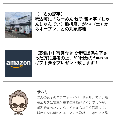
【→次の記事】
馬込町に「らーめん 餃子 醤々亭（じゃ
んじゃんてい）船橋店」が2/4（土）か
らオープン、との丸家跡地
【募集中】写真付きで情報提供を下さ
った方に選考の上、500円分のAmazon
ギフト券をプレゼント致します！
サムリ
二人の息子のアラフォーパパ「サムリ」です。船
橋エリアは電車と車での移動がメインでしたが、
最近始まったレンタサイクルも上手く活用して、
駅から少し離れたエリアにも取材してきたいと思