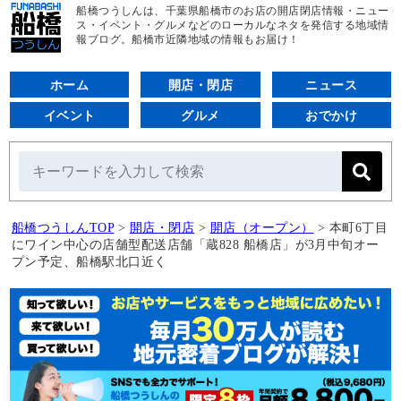
船橋つうしんは、千葉県船橋市のお店の開店閉店情報・ニュー
ス・イベント・グルメなどのローカルなネタを発信する地域情
報ブログ。船橋市近隣地域の情報もお届け！
ホーム
開店・閉店
ニュース
イベント
グルメ
おでかけ
船橋つうしんTOP
>
開店・閉店
>
開店（オープン）
>
本町6丁目
にワイン中心の店舗型配送店舗「蔵828 船橋店」が3月中旬オー
プン予定、船橋駅北口近く