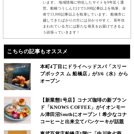
います。 地域情報に特化したサイトを9年近く運
営。船橋つうしんだけで3,000記事以上を執筆、全
体で13,000記事以上を執筆しています。 船橋市に
越してきたばかりの方には分かりやすく、長年住
まわれている方には新たな発見をお届けできるよ
う頑張っていきます！
こちらの記事もオススメ
本町4丁目にドライヘッドスパ「スリー
プボックス ム 船橋店」が3/6（水）から
オープン
【新業態1号店】コナズ珈琲の新ブラン
ド「KNOWS COFFEE」がイオンモー
ル津田沼Southにオープン！希少なコナ
コーヒーと出来立てパンケーキが話題
東武百貨店船橋店1階に「中川政七商