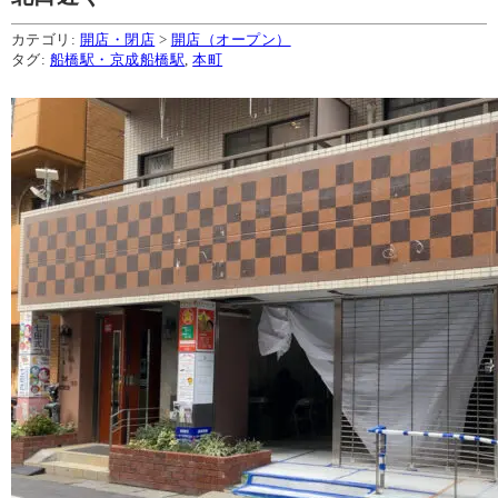
カテゴリ:
開店・閉店
>
開店（オープン）
タグ:
船橋駅・京成船橋駅
,
本町