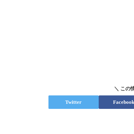
＼ この
Twitter
Faceboo