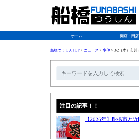
ホーム
開店・閉店
船橋つうしんTOP
>
ニュース
>
事件
>
3/2（木）市
注目の記事！！
【2026年】船橋市