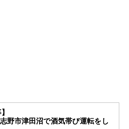
事】
）習志野市津田沼で酒気帯び運転をし