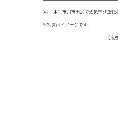
3/2（木）市川市田尻で酒気帯び運
※写真はイメージです。
【広