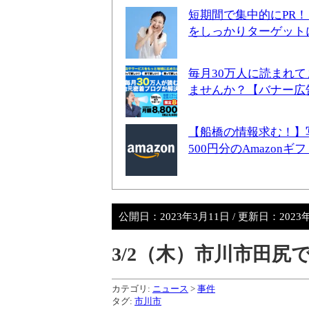
短期間で集中的にPR
をしっかりターゲット
毎月30万人に読まれ
ませんか？【バナー広
【船橋の情報求む！】
500円分のAmazon
公開日：
2023年3月11日
/ 更新日：
2023
3/2（木）市川市田
カテゴリ:
ニュース
>
事件
タグ:
市川市