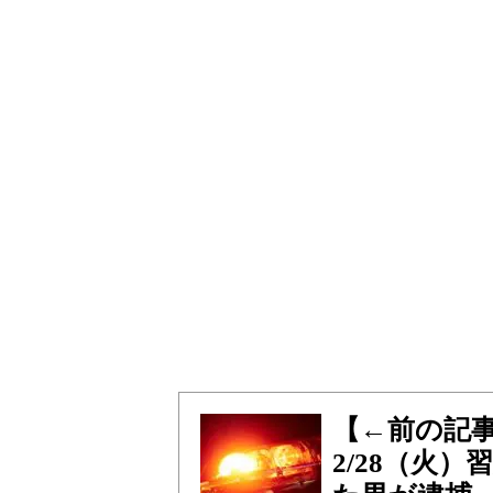
【←前の記
2/28（火