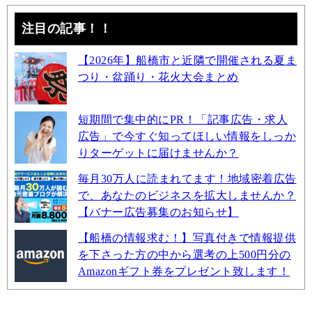
注目の記事！！
【2026年】船橋市と近隣で開催される夏ま
つり・盆踊り・花火大会まとめ
短期間で集中的にPR！「記事広告・求人
広告」で今すぐ知ってほしい情報をしっか
りターゲットに届けませんか？
毎月30万人に読まれてます！地域密着広告
で、あなたのビジネスを拡大しませんか？
【バナー広告募集のお知らせ】
【船橋の情報求む！】写真付きで情報提供
を下さった方の中から選考の上500円分の
Amazonギフト券をプレゼント致します！