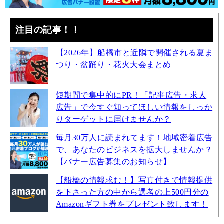
注目の記事！！
【2026年】船橋市と近隣で開催される夏ま
つり・盆踊り・花火大会まとめ
短期間で集中的にPR！「記事広告・求人
広告」で今すぐ知ってほしい情報をしっか
りターゲットに届けませんか？
毎月30万人に読まれてます！地域密着広告
で、あなたのビジネスを拡大しませんか？
【バナー広告募集のお知らせ】
【船橋の情報求む！】写真付きで情報提供
を下さった方の中から選考の上500円分の
Amazonギフト券をプレゼント致します！