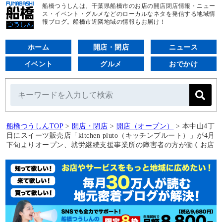
船橋つうしんは、千葉県船橋市のお店の開店閉店情報・ニュー
ス・イベント・グルメなどのローカルなネタを発信する地域情
報ブログ。船橋市近隣地域の情報もお届け！
ホーム
開店・閉店
ニュース
イベント
グルメ
おでかけ
船橋つうしんTOP
>
開店・閉店
>
開店（オープン）
>
本中山4丁
目にスイーツ販売店「kitchen pluto（キッチンプルート）」が4月
下旬よりオープン、就労継続支援事業所の障害者の方が働くお店