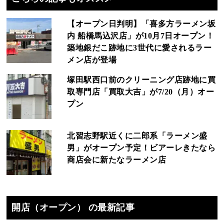
【オープン日判明】「喜多方ラーメン坂
内 船橋馬込沢店」が10月7日オープン！
築地銀だこ跡地に3世代に愛されるラー
メン店が登場
塚田駅西口前のクリーニング店跡地に買
取専門店「買取大吉」が7/20（月）オー
プン
北習志野駅近くに二郎系「ラーメン盛
男」がオープン予定！ビアーレきたなら
商店会に新たなラーメン店
開店（オープン） の最新記事