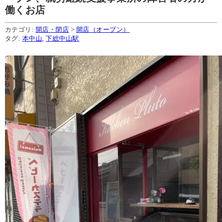
働くお店
カテゴリ:
開店・閉店
>
開店（オープン）
タグ:
本中山
,
下総中山駅