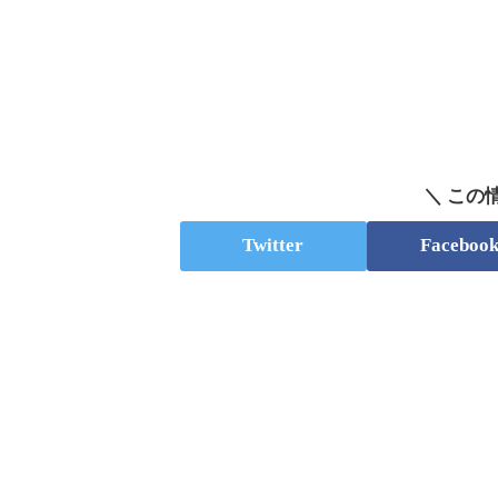
＼ この
Twitter
Faceboo