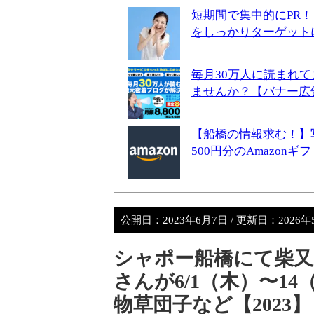
短期間で集中的にPR
をしっかりターゲット
毎月30万人に読まれ
ませんか？【バナー広
【船橋の情報求む！】
500円分のAmazon
公開日：
2023年6月7日
/ 更新日：
2026年
シャポー船橋にて柴又
さんが6/1（木）〜1
物草団子など【2023】