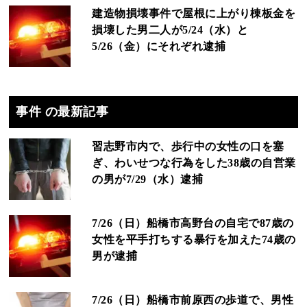
建造物損壊事件で屋根に上がり棟板金を
損壊した男二人が5/24（水）と
5/26（金）にそれぞれ逮捕
事件 の最新記事
習志野市内で、歩行中の女性の口を塞
ぎ、わいせつな行為をした38歳の自営業
の男が7/29（水）逮捕
7/26（日）船橋市高野台の自宅で87歳の
女性を平手打ちする暴行を加えた74歳の
男が逮捕
7/26（日）船橋市前原西の歩道で、男性