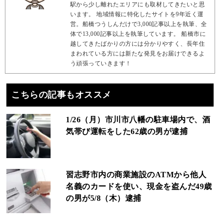
駅から少し離れたエリアにも取材してきたいと思
います。 地域情報に特化したサイトを9年近く運
営。船橋つうしんだけで3,000記事以上を執筆、全
体で13,000記事以上を執筆しています。 船橋市に
越してきたばかりの方には分かりやすく、長年住
まわれている方には新たな発見をお届けできるよ
う頑張っていきます！
こちらの記事もオススメ
1/26（月）市川市八幡の駐車場内で、酒
気帯び運転をした62歳の男が逮捕
習志野市内の商業施設のATMから他人
名義のカードを使い、現金を盗んだ49歳
の男が5/8（木）逮捕