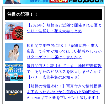
注目の記事！！
【2026年】船橋市と近隣で開催される夏ま
つり・盆踊り・花火大会まとめ
短期間で集中的にPR！「記事広告・求人
広告」で今すぐ知ってほしい情報をしっか
りターゲットに届けませんか？
毎月30万人に読まれてます！地域密着広告
で、あなたのビジネスを拡大しませんか？
【バナー広告募集のお知らせ】
【船橋の情報求む！】写真付きで情報提供
を下さった方の中から選考の上500円分の
Amazonギフト券をプレゼント致します！