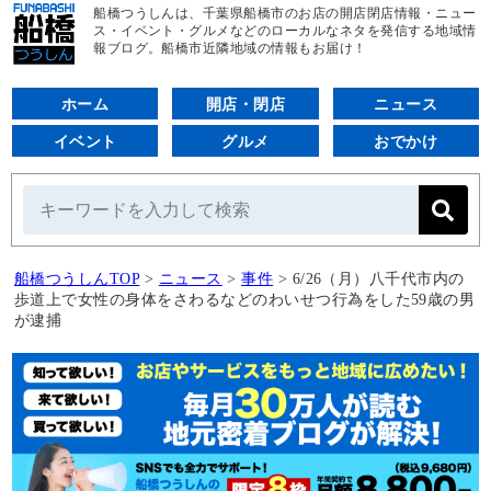
船橋つうしんは、千葉県船橋市のお店の開店閉店情報・ニュー
ス・イベント・グルメなどのローカルなネタを発信する地域情
報ブログ。船橋市近隣地域の情報もお届け！
ホーム
開店・閉店
ニュース
イベント
グルメ
おでかけ
船橋つうしんTOP
>
ニュース
>
事件
>
6/26（月）八千代市内の
歩道上で女性の身体をさわるなどのわいせつ行為をした59歳の男
が逮捕