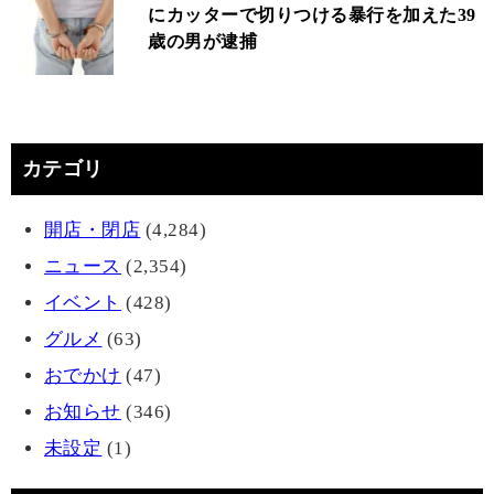
にカッターで切りつける暴行を加えた39
歳の男が逮捕
カテゴリ
開店・閉店
(4,284)
ニュース
(2,354)
イベント
(428)
グルメ
(63)
おでかけ
(47)
お知らせ
(346)
未設定
(1)