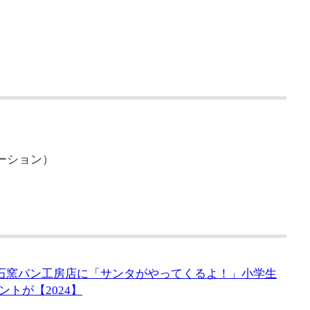
ォメーション）
ン 石窯パン工房店に「サンタがやってくるよ！」小学生
トが【2024】