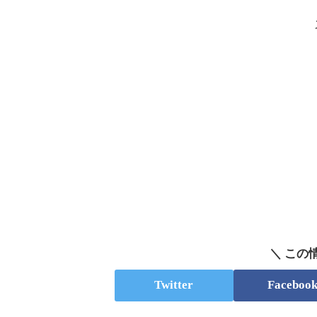
＼ この
Twitter
Faceboo