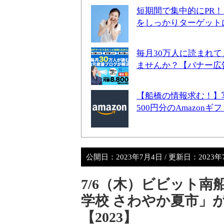
短期間で集中的にPR
をしっかりターゲット
毎月30万人に読まれ
ませんか？【バナー広
【船橋の情報求む！】
500円分のAmazon
公開日：
2023年7月4日
/ 更新日：
2023
7/6（木）ビビット
学校 さわやか夏市」
【2023】