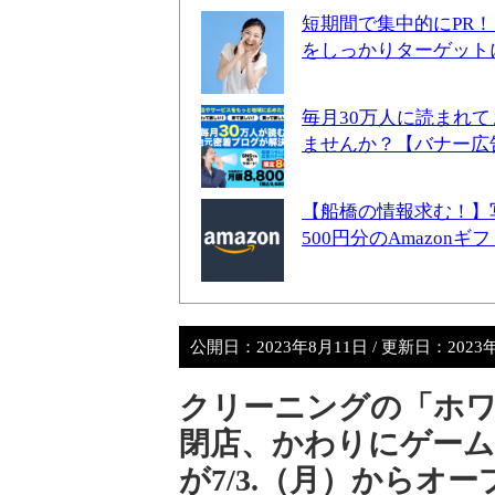
短期間で集中的にPR
をしっかりターゲット
毎月30万人に読まれ
ませんか？【バナー広
【船橋の情報求む！】
500円分のAmazon
公開日：
2023年8月11日
/ 更新日：
2023
クリーニングの「ホワ
閉店、かわりにゲー
が7/3.（月）からオー