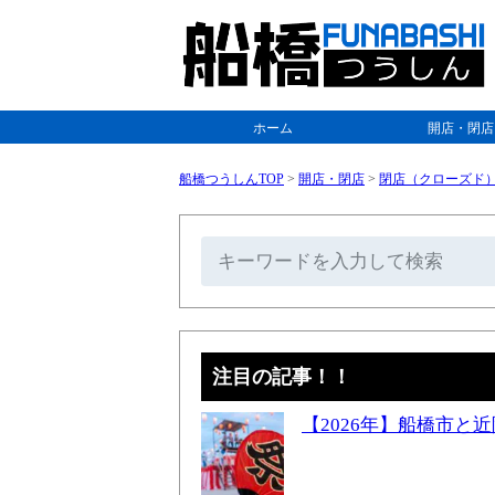
ホーム
開店・閉店
船橋つうしんTOP
>
開店・閉店
>
閉店（クローズド
注目の記事！！
【2026年】船橋市