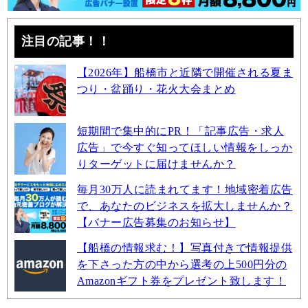
注目の記事！！
【2026年】船橋市と近隣で開催される夏ま
つり・盆踊り・花火大会まとめ
短期間で集中的にPR！「記事広告・求人
広告」で今すぐ知ってほしい情報をしっか
りターゲットに届けませんか？
毎月30万人に読まれてます！地域密着広告
で、あなたのビジネスを拡大しませんか？
【バナー広告募集のお知らせ】
【船橋の情報求む！】写真付きで情報提供
を下さった方の中から選考の上500円分の
Amazonギフト券をプレゼント致します！