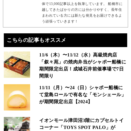
体で13,000記事以上を執筆しています。 船橋市に
越してきたばかりの方には分かりやすく、長年住
まわれている方には新たな発見をお届けできるよ
う頑張っていきます！
こちらの記事もオススメ
11/6（木）〜11/12（水）高級焼肉店
「叙々苑」の焼肉弁当がシャポー船橋に
期間限定出店！成城石井前催事場で7日
間限り
11/11（月）〜24（日）シャポー船橋に
て堂島ロールで有名な「モンシェール」
が期間限定出店【2024】
イオンモール津田沼3階にカプセルトイ
コーナー「TOYS SPOT PALO」が