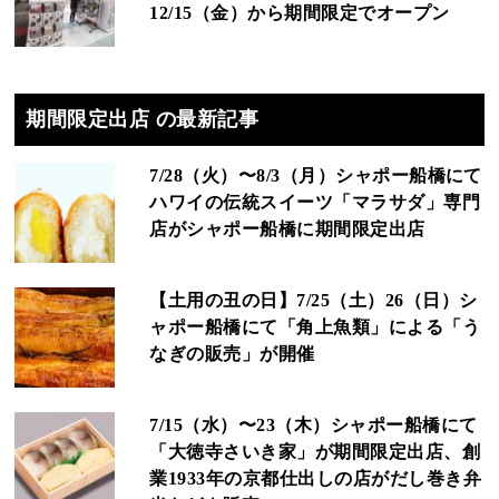
12/15（金）から期間限定でオープン
期間限定出店 の最新記事
7/28（火）〜8/3（月）シャポー船橋にて
ハワイの伝統スイーツ「マラサダ」専門
店がシャポー船橋に期間限定出店
【土用の丑の日】7/25（土）26（日）シ
ャポー船橋にて「角上魚類」による「う
なぎの販売」が開催
7/15（水）〜23（木）シャポー船橋にて
「大徳寺さいき家」が期間限定出店、創
業1933年の京都仕出しの店がだし巻き弁