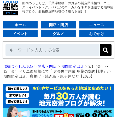
船橋つうしんは、千葉県船橋市のお店の開店閉店情報・ニュー
ス・イベント・グルメなどのローカルなネタを発信する地域情
報ブログ。船橋市近隣地域の情報もお届け！
ホーム
開店・閉店
ニュース
イベント
グルメ
おでかけ
船橋つうしんTOP
>
開店・閉店
>
期間限定出店
>
9/1（金）〜
15（金）ペリエ西船橋にて「明治40年創業 鳥藤の鶏肉料理」が
期間限定出店、唐揚げ・焼き鳥・親子丼など【2023】