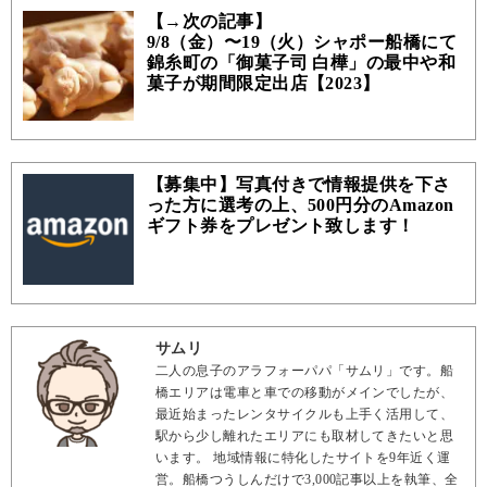
【→次の記事】
9/8（金）〜19（火）シャポー船橋にて
錦糸町の「御菓子司 白樺」の最中や和
菓子が期間限定出店【2023】
【募集中】写真付きで情報提供を下さ
った方に選考の上、500円分のAmazon
ギフト券をプレゼント致します！
サムリ
二人の息子のアラフォーパパ「サムリ」です。船
橋エリアは電車と車での移動がメインでしたが、
最近始まったレンタサイクルも上手く活用して、
駅から少し離れたエリアにも取材してきたいと思
います。 地域情報に特化したサイトを9年近く運
営。船橋つうしんだけで3,000記事以上を執筆、全