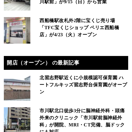
川駅前」が9/15（日）から営業
西船橋駅改札外2階に宝くじ売り場
「TFC宝くじショップ ペリエ西船橋
店」が4/23（火）オープン
開店（オープン） の最新記事
北習志野駅近くに小規模認可保育園 ハ
ートフルキッズ習志野台保育園がオープ
ン
市川駅北口徒歩3分に脳神経外科・頭痛
外来のクリニック「市川駅前脳神経外
科」が開院、MRI・CT完備、脳ドック
にも対応