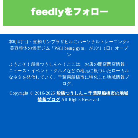
本町4丁目・船橋サンプラザビルにパーソナルトレーニング×
美容整体の個室ジム「Well being gym」が10/1（日）オープ
ン
ようこそ！船橋つうしんへ！ここは、お店の開店閉店情報・
ニュース・イベント・グルメなどの地元に根づいたローカル
なネタを発信していく、千葉県船橋市に特化した地域情報ブ
ログ。
Copyright © 2016-2026
船橋つうしん – 千葉県船橋市の地域
情報ブログ
All Rights Reserved.