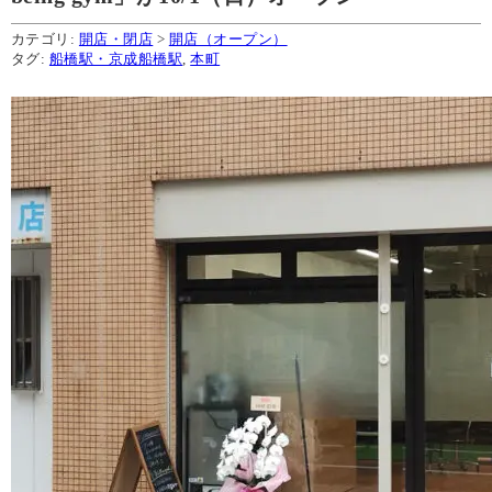
カテゴリ:
開店・閉店
>
開店（オープン）
タグ:
船橋駅・京成船橋駅
,
本町