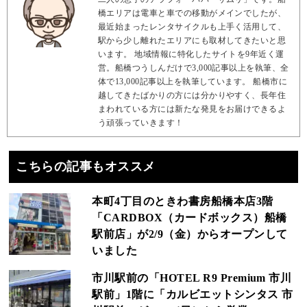
橋エリアは電車と車での移動がメインでしたが、
最近始まったレンタサイクルも上手く活用して、
駅から少し離れたエリアにも取材してきたいと思
います。 地域情報に特化したサイトを9年近く運
営。船橋つうしんだけで3,000記事以上を執筆、全
体で13,000記事以上を執筆しています。 船橋市に
越してきたばかりの方には分かりやすく、長年住
まわれている方には新たな発見をお届けできるよ
う頑張っていきます！
こちらの記事もオススメ
本町4丁目のときわ書房船橋本店3階
「CARDBOX（カードボックス）船橋
駅前店」が2/9（金）からオープンして
いました
市川駅前の「HOTEL R9 Premium 市川
駅前」1階に「カルビエットシンタス 市