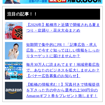
注目の記事！！
【2026年】船橋市と近隣で開催される夏ま
つり・盆踊り・花火大会まとめ
短期間で集中的にPR！「記事広告・求人
広告」で今すぐ知ってほしい情報をしっか
りターゲットに届けませんか？
毎月30万人に読まれてます！地域密着広告
で、あなたのビジネスを拡大しませんか？
【バナー広告募集のお知らせ】
【船橋の情報求む！】写真付きで情報提供
を下さった方の中から選考の上500円分の
Amazonギフト券をプレゼント致します！