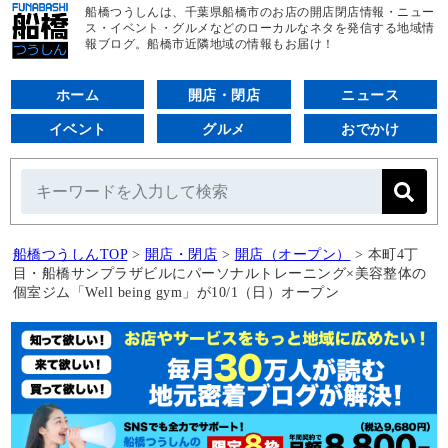
船橋つうしんは、千葉県船橋市のお店の開店閉店情報・ニュー
ス・イベント・グルメなどのローカルなネタを発信する地域情
報ブログ。船橋市近隣地域の情報もお届け！
ホーム
開店・閉店
ニュース
イベント
グルメ
おでかけ
船橋つうしんTOP
>
開店・閉店
>
開店（オープン）
>
本町4丁
目・船橋サンプラザビルにパーソナルトレーニング×美容整体の
個室ジム「Well being gym」が10/1（日）オープン