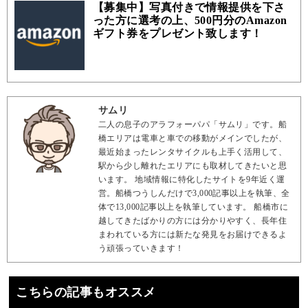
【募集中】写真付きで情報提供を下さ
った方に選考の上、500円分のAmazon
ギフト券をプレゼント致します！
サムリ
二人の息子のアラフォーパパ「サムリ」です。船
橋エリアは電車と車での移動がメインでしたが、
最近始まったレンタサイクルも上手く活用して、
駅から少し離れたエリアにも取材してきたいと思
います。 地域情報に特化したサイトを9年近く運
営。船橋つうしんだけで3,000記事以上を執筆、全
体で13,000記事以上を執筆しています。 船橋市に
越してきたばかりの方には分かりやすく、長年住
まわれている方には新たな発見をお届けできるよ
う頑張っていきます！
こちらの記事もオススメ