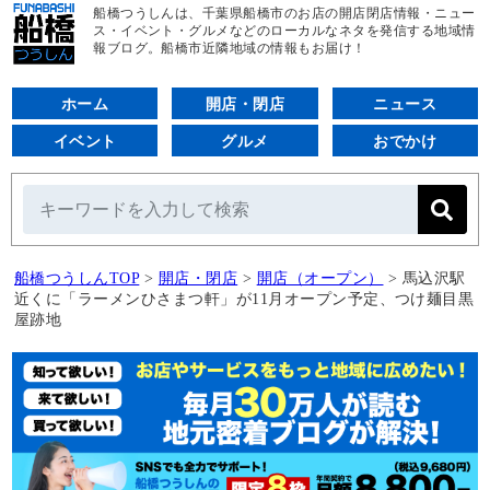
船橋つうしんは、千葉県船橋市のお店の開店閉店情報・ニュー
ス・イベント・グルメなどのローカルなネタを発信する地域情
報ブログ。船橋市近隣地域の情報もお届け！
ホーム
開店・閉店
ニュース
イベント
グルメ
おでかけ
船橋つうしんTOP
>
開店・閉店
>
開店（オープン）
>
馬込沢駅
近くに「ラーメンひさまつ軒」が11月オープン予定、つけ麺目黒
屋跡地