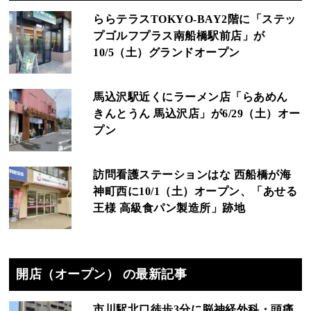
ららテラスTOKYO-BAY2階に「ステッ
プゴルフプラス南船橋駅前店」が
10/5（土）グランドオープン
馬込沢駅近くにラーメン店「らあめん
きんとうん 馬込沢店」が6/29（土）オー
プン
訪問看護ステーションはな 西船橋が海
神町西に10/1（土）オープン、「あせる
王様 高級食パン製造所」跡地
開店（オープン） の最新記事
市川駅北口徒歩3分に脳神経外科・頭痛