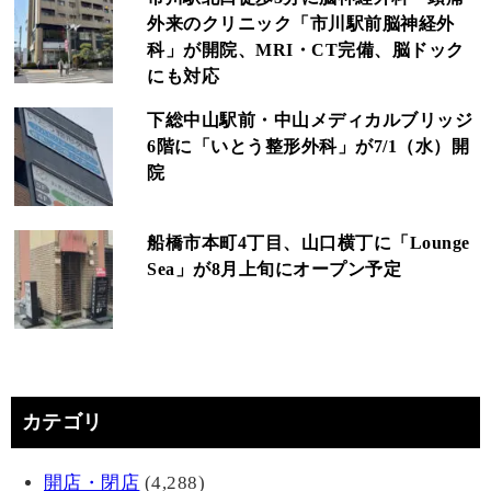
外来のクリニック「市川駅前脳神経外
科」が開院、MRI・CT完備、脳ドック
にも対応
下総中山駅前・中山メディカルブリッジ
6階に「いとう整形外科」が7/1（水）開
院
船橋市本町4丁目、山口横丁に「Lounge
Sea」が8月上旬にオープン予定
カテゴリ
開店・閉店
(4,288)