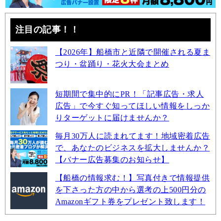
注目の記事！！
【2026年】船橋市と近隣で開催される夏ま
つり・盆踊り・花火大会まとめ
短期間で集中的にPR！「記事広告・求人
広告」で今すぐ知ってほしい情報をしっか
りターゲットに届けませんか？
毎月30万人に読まれてます！地域密着広告
で、あなたのビジネスを拡大しませんか？
【バナー広告募集のお知らせ】
【船橋の情報求む！】写真付きで情報提供
を下さった方の中から選考の上500円分の
Amazonギフト券をプレゼント致します！