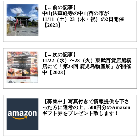
【←前の記事】
中山法華経寺の中山酉の市が
11/11（土）23（木・祝）の2日開催
【2023】
【→次の記事】
11/22（水）〜28（火）東武百貨店船橋
店にて「第23回 鹿児島物産展」が開催
中【2023】
【募集中】写真付きで情報提供を下さ
った方に選考の上、500円分のAmazon
ギフト券をプレゼント致します！