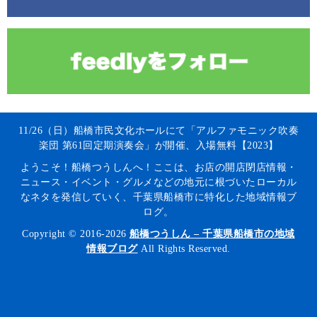
11/26（日）船橋市民文化ホールにて「アルファモニック吹奏
楽団 第61回定期演奏会」が開催、入場無料【2023】
ようこそ！船橋つうしんへ！ここは、お店の開店閉店情報・
ニュース・イベント・グルメなどの地元に根づいたローカル
なネタを発信していく、千葉県船橋市に特化した地域情報ブ
ログ。
Copyright © 2016-2026
船橋つうしん – 千葉県船橋市の地域
情報ブログ
All Rights Reserved.