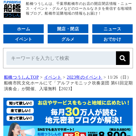
船橋つうしんは、千葉県船橋市のお店の開店閉店情報・ニュー
ス・イベント・グルメなどのローカルなネタを発信する地域情
報ブログ。船橋市近隣地域の情報もお届け！
ホーム
開店・閉店
ニュース
イベント
グルメ
おでかけ
船橋つうしんTOP
>
イベント
>
2023年のイベント
>
11/26（日）
船橋市民文化ホールにて「アルファモニック吹奏楽団 第61回定期
演奏会」が開催、入場無料【2023】