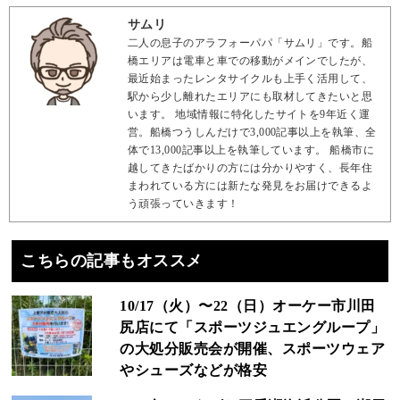
サムリ
二人の息子のアラフォーパパ「サムリ」です。船
橋エリアは電車と車での移動がメインでしたが、
最近始まったレンタサイクルも上手く活用して、
駅から少し離れたエリアにも取材してきたいと思
います。 地域情報に特化したサイトを9年近く運
営。船橋つうしんだけで3,000記事以上を執筆、全
体で13,000記事以上を執筆しています。 船橋市に
越してきたばかりの方には分かりやすく、長年住
まわれている方には新たな発見をお届けできるよ
う頑張っていきます！
こちらの記事もオススメ
10/17（火）〜22（日）オーケー市川田
尻店にて「スポーツジュエングループ」
の大処分販売会が開催、スポーツウェア
やシューズなどが格安