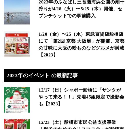
2023年のふなばし三番瀬海浜公園の潮干
狩りが4/18（火）〜5/25（木）開催、セ
ブンチケットでの事前購入
1/20（金）〜25（水）東武百貨店船橋店
にて「第2回 京都 大阪展」が開催、京都
の甘味に大阪の粉ものなどグルメが満載
【2023】
2023年のイベント の最新記事
12/17（日）シャポー船橋に「サンタが
やって来る！！」先着45組限定で撮影会
も【2023】
12/23（土）船橋市市民公益支援事業