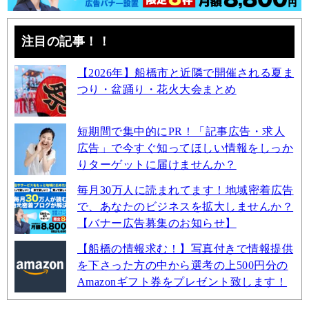
注目の記事！！
【2026年】船橋市と近隣で開催される夏ま
つり・盆踊り・花火大会まとめ
短期間で集中的にPR！「記事広告・求人
広告」で今すぐ知ってほしい情報をしっか
りターゲットに届けませんか？
毎月30万人に読まれてます！地域密着広告
で、あなたのビジネスを拡大しませんか？
【バナー広告募集のお知らせ】
【船橋の情報求む！】写真付きで情報提供
を下さった方の中から選考の上500円分の
Amazonギフト券をプレゼント致します！