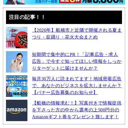
注目の記事！！
【2026年】船橋市と近隣で開催される夏ま
つり・盆踊り・花火大会まとめ
短期間で集中的にPR！「記事広告・求人
広告」で今すぐ知ってほしい情報をしっか
りターゲットに届けませんか？
毎月30万人に読まれてます！地域密着広告
で、あなたのビジネスを拡大しませんか？
【バナー広告募集のお知らせ】
【船橋の情報求む！】写真付きで情報提供
を下さった方の中から選考の上500円分の
Amazonギフト券をプレゼント致します！