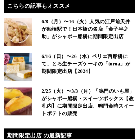
こちらの記事もオススメ
6/8（月）〜16（火）人気の江戸前天丼
が船橋駅で！日本橋の名店「金子半之
助」がシャポー船橋に期間限定出店
6/16（日）〜26（水）ペリエ西船橋に
て、とろ生チーズケーキの「toroa」が
期間限定出店【2024】
2/25（火）〜3/3（月）「鳴門のいも屋」
がシャポー船橋・スイーツボックス【改
札内】に期間限定出店、鳴門金時スイー
トポテトの販売
期間限定出店 の最新記事