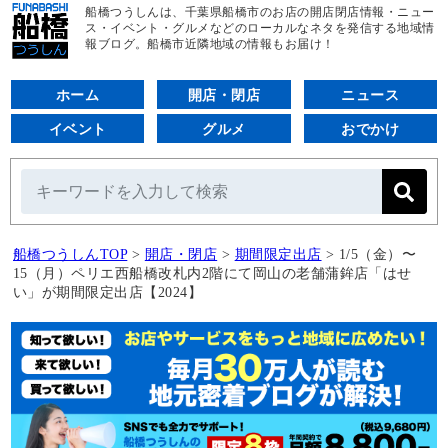
船橋つうしんは、千葉県船橋市のお店の開店閉店情報・ニュー
ス・イベント・グルメなどのローカルなネタを発信する地域情
報ブログ。船橋市近隣地域の情報もお届け！
ホーム
開店・閉店
ニュース
イベント
グルメ
おでかけ
船橋つうしんTOP
>
開店・閉店
>
期間限定出店
>
1/5（金）〜
15（月）ペリエ西船橋改札内2階にて岡山の老舗蒲鉾店「はせ
い」が期間限定出店【2024】