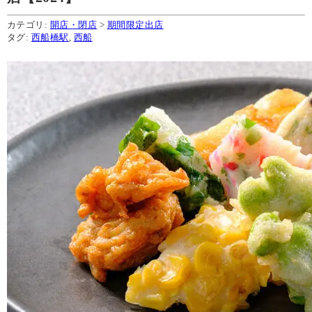
カテゴリ:
開店・閉店
>
期間限定出店
タグ:
西船橋駅
,
西船