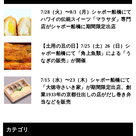
7/28（火）〜8/3（月）シャポー船橋にて
ハワイの伝統スイーツ「マラサダ」専門
店がシャポー船橋に期間限定出店
【土用の丑の日】7/25（土）26（日）シ
ャポー船橋にて「角上魚類」による「う
なぎの販売」が開催
7/15（水）〜23（木）シャポー船橋にて
「大徳寺さいき家」が期間限定出店、創
業1933年の京都仕出しの店がだし巻き弁
当などを販売
カテゴリ