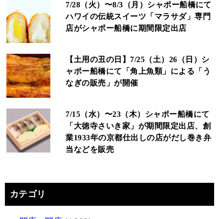
7/28（火）〜8/3（月）シャポー船橋にて
ハワイの伝統スイーツ「マラサダ」専門
店がシャポー船橋に期間限定出店
【土用の丑の日】7/25（土）26（日）シ
ャポー船橋にて「角上魚類」による「う
なぎの販売」が開催
7/15（水）〜23（木）シャポー船橋にて
「大徳寺さいき家」が期間限定出店、創
業1933年の京都仕出しの店がだし巻き弁
当などを販売
カテゴリ