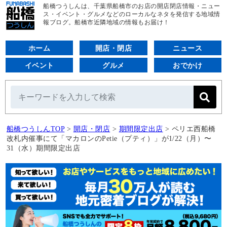
船橋つうしんは、千葉県船橋市のお店の開店閉店情報・ニュー
ス・イベント・グルメなどのローカルなネタを発信する地域情
報ブログ。船橋市近隣地域の情報もお届け！
ホーム
開店・閉店
ニュース
イベント
グルメ
おでかけ
船橋つうしんTOP
>
開店・閉店
>
期間限定出店
>
ペリエ西船橋
改札内催事にて「マカロンのPetie（プティ）」が1/22（月）〜
31（水）期間限定出店