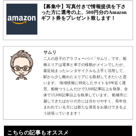
【募集中】写真付きで情報提供を下さ
った方に選考の上、500円分のAmazon
ギフト券をプレゼント致します！
サムリ
二人の息子のアラフォーパパ「サムリ」です。船
橋エリアは電車と車での移動がメインでしたが、
最近始まったレンタサイクルも上手く活用して、
駅から少し離れたエリアにも取材してきたいと思
います。 地域情報に特化したサイトを9年近く運
営。船橋つうしんだけで3,000記事以上を執筆、全
体で13,000記事以上を執筆しています。 船橋市に
越してきたばかりの方には分かりやすく、長年住
まわれている方には新たな発見をお届けできるよ
う頑張っていきます！
こちらの記事もオススメ