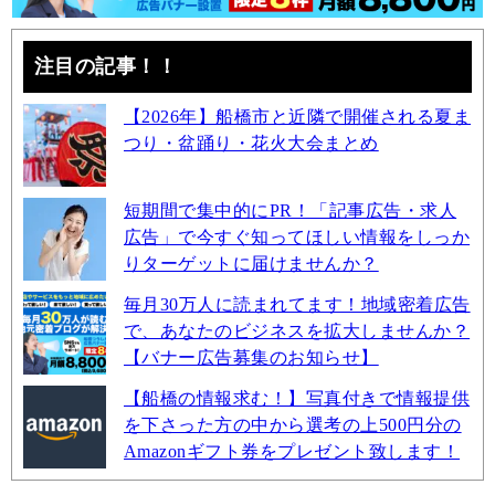
注目の記事！！
【2026年】船橋市と近隣で開催される夏ま
つり・盆踊り・花火大会まとめ
短期間で集中的にPR！「記事広告・求人
広告」で今すぐ知ってほしい情報をしっか
りターゲットに届けませんか？
毎月30万人に読まれてます！地域密着広告
で、あなたのビジネスを拡大しませんか？
【バナー広告募集のお知らせ】
【船橋の情報求む！】写真付きで情報提供
を下さった方の中から選考の上500円分の
Amazonギフト券をプレゼント致します！