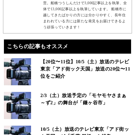
営。船橋つうしんだけで3,000記事以上を執筆、全
体で13,000記事以上を執筆しています。 船橋市に
越してきたばかりの方には分かりやすく、長年住
まわれている方には新たな発見をお届けできるよ
う頑張っていきます！
こちらの記事もオススメ
【20位〜11位】10/5（土）放送のテレビ
東京「アド街ック天国」放送の20位〜11
位をご紹介
2/3（土）放送予定の「モヤモヤさまぁ
～ず2」の舞台が「鎌ヶ谷市」
10/5（土）放送のテレビ東京「アド街ッ