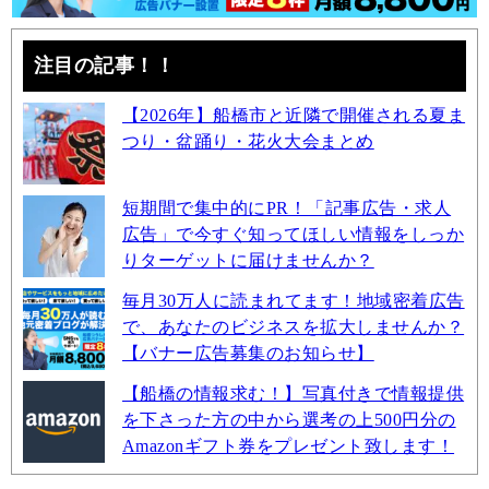
注目の記事！！
【2026年】船橋市と近隣で開催される夏ま
つり・盆踊り・花火大会まとめ
短期間で集中的にPR！「記事広告・求人
広告」で今すぐ知ってほしい情報をしっか
りターゲットに届けませんか？
毎月30万人に読まれてます！地域密着広告
で、あなたのビジネスを拡大しませんか？
【バナー広告募集のお知らせ】
【船橋の情報求む！】写真付きで情報提供
を下さった方の中から選考の上500円分の
Amazonギフト券をプレゼント致します！