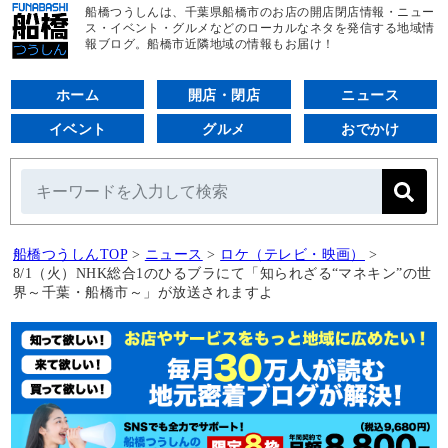
船橋つうしんは、千葉県船橋市のお店の開店閉店情報・ニュー
ス・イベント・グルメなどのローカルなネタを発信する地域情
報ブログ。船橋市近隣地域の情報もお届け！
ホーム
開店・閉店
ニュース
イベント
グルメ
おでかけ
船橋つうしんTOP
>
ニュース
>
ロケ（テレビ・映画）
>
8/1（火）NHK総合1のひるブラにて「知られざる“マネキン”の世
界～千葉・船橋市～」が放送されますよ