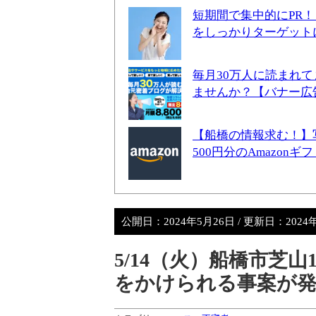
短期間で集中的にPR
をしっかりターゲット
毎月30万人に読まれ
ませんか？【バナー広
【船橋の情報求む！】
500円分のAmazon
公開日：
2024年5月26日
/ 更新日：
2024
5/14（火）船橋市芝
をかけられる事案が