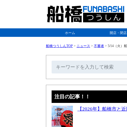
ホーム
開店・閉店
船橋つうしんTOP
>
ニュース
>
不審者
>
5/14（火
注目の記事！！
【2026年】船橋市