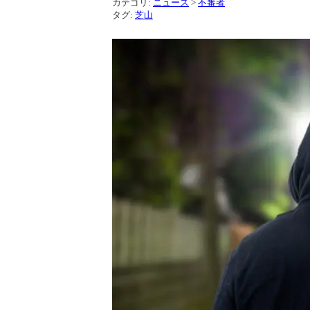
カテゴリ:
ニュース
>
不審者
タグ:
芝山