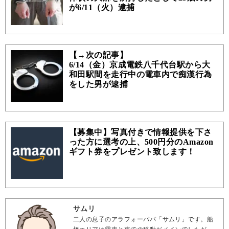
が6/11（火）逮捕
【→次の記事】
6/14（金）京成電鉄八千代台駅から大
和田駅間を走行中の電車内で痴漢行為
をした男が逮捕
【募集中】写真付きで情報提供を下さ
った方に選考の上、500円分のAmazon
ギフト券をプレゼント致します！
サムリ
二人の息子のアラフォーパパ「サムリ」です。船