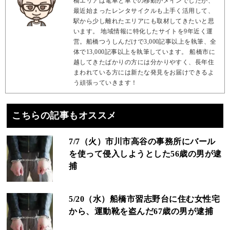
橋エリアは電車と車での移動がメインでしたが、
最近始まったレンタサイクルも上手く活用して、
駅から少し離れたエリアにも取材してきたいと思
います。 地域情報に特化したサイトを9年近く運
営。船橋つうしんだけで3,000記事以上を執筆、全
体で13,000記事以上を執筆しています。 船橋市に
越してきたばかりの方には分かりやすく、長年住
まわれている方には新たな発見をお届けできるよ
う頑張っていきます！
こちらの記事もオススメ
7/7（火）市川市高谷の事務所にバール
を使って侵入しようとした56歳の男が逮
捕
5/20（水）船橋市習志野台に住む女性宅
から、運動靴を盗んだ67歳の男が逮捕