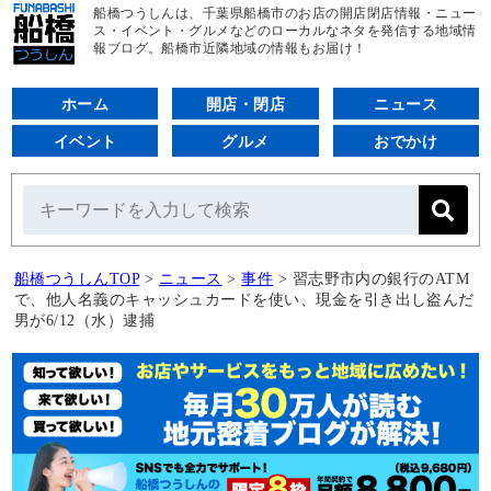
船橋つうしんは、千葉県船橋市のお店の開店閉店情報・ニュー
ス・イベント・グルメなどのローカルなネタを発信する地域情
報ブログ。船橋市近隣地域の情報もお届け！
ホーム
開店・閉店
ニュース
イベント
グルメ
おでかけ
船橋つうしんTOP
>
ニュース
>
事件
>
習志野市内の銀行のATM
で、他人名義のキャッシュカードを使い、現金を引き出し盗んだ
男が6/12（水）逮捕