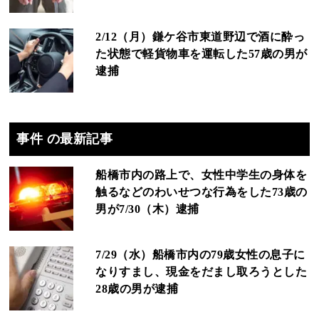
2/12（月）鎌ケ谷市東道野辺で酒に酔っ
た状態で軽貨物車を運転した57歳の男が
逮捕
事件 の最新記事
船橋市内の路上で、女性中学生の身体を
触るなどのわいせつな行為をした73歳の
男が7/30（木）逮捕
7/29（水）船橋市内の79歳女性の息子に
なりすまし、現金をだまし取ろうとした
28歳の男が逮捕