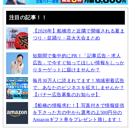
注目の記事！！
【2026年】船橋市と近隣で開催される夏ま
つり・盆踊り・花火大会まとめ
短期間で集中的にPR！「記事広告・求人
広告」で今すぐ知ってほしい情報をしっか
りターゲットに届けませんか？
毎月30万人に読まれてます！地域密着広告
で、あなたのビジネスを拡大しませんか？
【バナー広告募集のお知らせ】
【船橋の情報求む！】写真付きで情報提供
を下さった方の中から選考の上500円分の
Amazonギフト券をプレゼント致します！