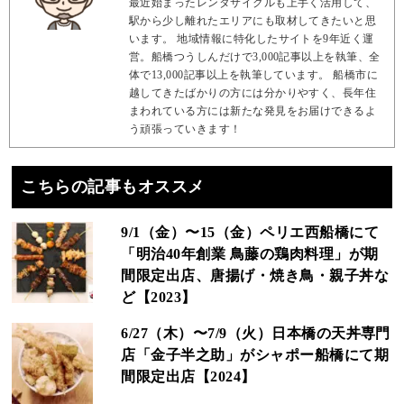
最近始まったレンタサイクルも上手く活用して、
駅から少し離れたエリアにも取材してきたいと思
います。 地域情報に特化したサイトを9年近く運
営。船橋つうしんだけで3,000記事以上を執筆、全
体で13,000記事以上を執筆しています。 船橋市に
越してきたばかりの方には分かりやすく、長年住
まわれている方には新たな発見をお届けできるよ
う頑張っていきます！
こちらの記事もオススメ
9/1（金）〜15（金）ペリエ西船橋にて
「明治40年創業 鳥藤の鶏肉料理」が期
間限定出店、唐揚げ・焼き鳥・親子丼な
ど【2023】
6/27（木）〜7/9（火）日本橋の天丼専門
店「金子半之助」がシャポー船橋にて期
間限定出店【2024】