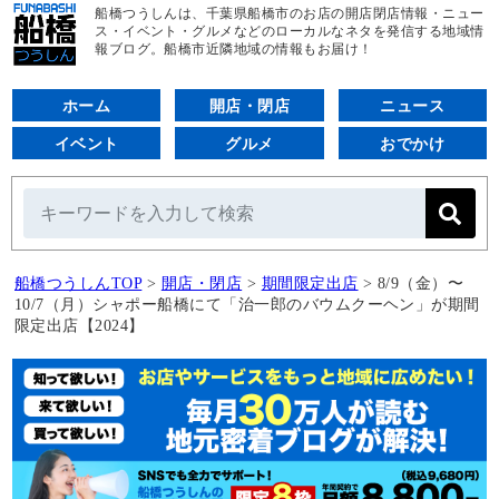
船橋つうしんは、千葉県船橋市のお店の開店閉店情報・ニュー
ス・イベント・グルメなどのローカルなネタを発信する地域情
報ブログ。船橋市近隣地域の情報もお届け！
ホーム
開店・閉店
ニュース
イベント
グルメ
おでかけ
船橋つうしんTOP
>
開店・閉店
>
期間限定出店
>
8/9（金）〜
10/7（月）シャポー船橋にて「治一郎のバウムクーヘン」が期間
限定出店【2024】