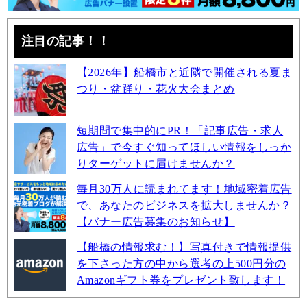
注目の記事！！
【2026年】船橋市と近隣で開催される夏ま
つり・盆踊り・花火大会まとめ
短期間で集中的にPR！「記事広告・求人
広告」で今すぐ知ってほしい情報をしっか
りターゲットに届けませんか？
毎月30万人に読まれてます！地域密着広告
で、あなたのビジネスを拡大しませんか？
【バナー広告募集のお知らせ】
【船橋の情報求む！】写真付きで情報提供
を下さった方の中から選考の上500円分の
Amazonギフト券をプレゼント致します！