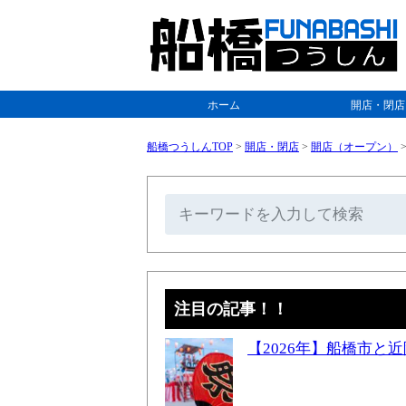
ホーム
開店・閉店
船橋つうしんTOP
>
開店・閉店
>
開店（オープン）
注目の記事！！
【2026年】船橋市