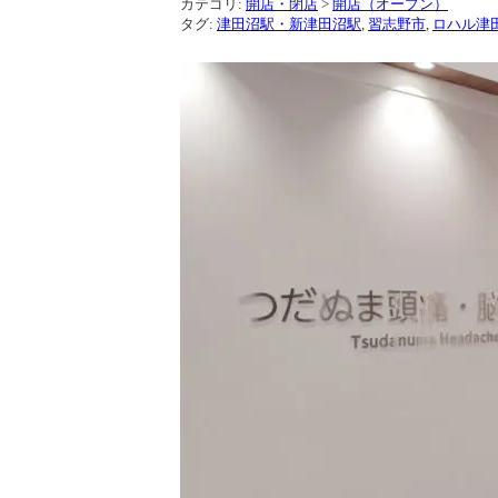
カテゴリ:
開店・閉店
>
開店（オープン）
タグ:
津田沼駅・新津田沼駅
,
習志野市
,
ロハル津