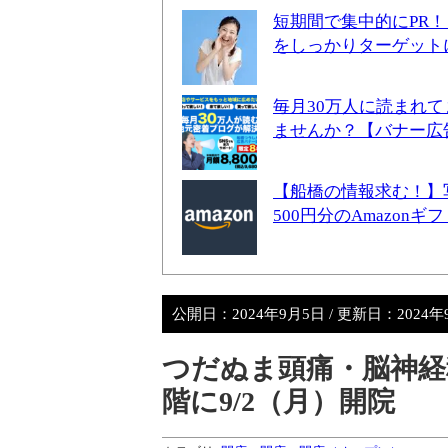
短期間で集中的にPR
をしっかりターゲット
毎月30万人に読まれ
ませんか？【バナー広
【船橋の情報求む！】
500円分のAmazon
公開日：
2024年9月5日
/ 更新日：
2024
つだぬま頭痛・脳神経
階に9/2（月）開院