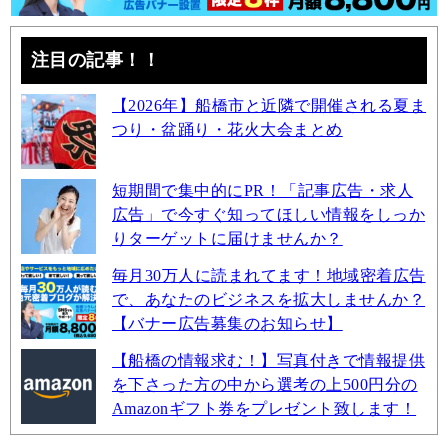
注目の記事！！
【2026年】船橋市と近隣で開催される夏ま
つり・盆踊り・花火大会まとめ
短期間で集中的にPR！「記事広告・求人
広告」で今すぐ知ってほしい情報をしっか
りターゲットに届けませんか？
毎月30万人に読まれてます！地域密着広告
で、あなたのビジネスを拡大しませんか？
【バナー広告募集のお知らせ】
【船橋の情報求む！】写真付きで情報提供
を下さった方の中から選考の上500円分の
Amazonギフト券をプレゼント致します！