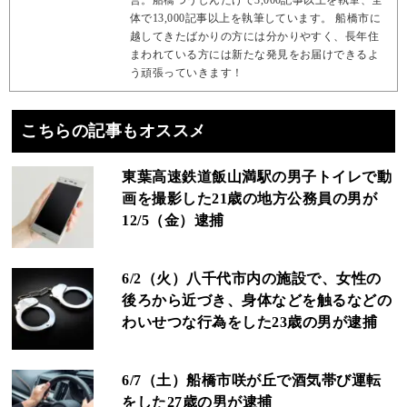
営。船橋つうしんだけで3,000記事以上を執筆、全
体で13,000記事以上を執筆しています。 船橋市に
越してきたばかりの方には分かりやすく、長年住
まわれている方には新たな発見をお届けできるよ
う頑張っていきます！
こちらの記事もオススメ
東葉高速鉄道飯山満駅の男子トイレで動
画を撮影した21歳の地方公務員の男が
12/5（金）逮捕
6/2（火）八千代市内の施設で、女性の
後ろから近づき、身体などを触るなどの
わいせつな行為をした23歳の男が逮捕
6/7（土）船橋市咲が丘で酒気帯び運転
をした27歳の男が逮捕