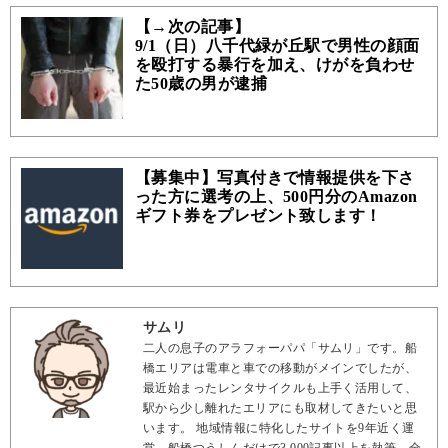
【→次の記事】
9/1（日）八千代緑が丘駅で男性の顔面
を殴打する暴行を加え、けがを負わせ
た50歳の男が逮捕
【募集中】写真付きで情報提供を下さ
った方に選考の上、500円分のAmazon
ギフト券をプレゼント致します！
サムリ
二人の息子のアラフォーパパ「サムリ」です。船
橋エリアは電車と車での移動がメインでしたが、
最近始まったレンタサイクルも上手く活用して、
駅から少し離れたエリアにも取材してきたいと思
います。 地域情報に特化したサイトを9年近く運