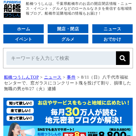
船橋つうしんは、千葉県船橋市のお店の開店閉店情報・ニュー
ス・イベント・グルメなどのローカルなネタを発信する地域情
報ブログ。船橋市近隣地域の情報もお届け！
ホーム
開店・閉店
ニュース
イベント
グルメ
おでかけ
船橋つうしんTOP
>
ニュース
>
事件
>
8/11（日）八千代市福祉
センターで、窓ガラスにコンクリート塊を投げて割り、損壊した
無職の男が8/27（火）逮捕