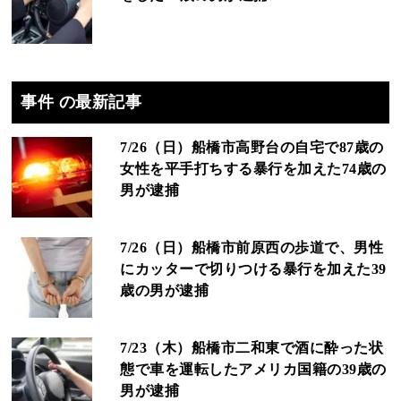
事件 の最新記事
7/26（日）船橋市高野台の自宅で87歳の
女性を平手打ちする暴行を加えた74歳の
男が逮捕
7/26（日）船橋市前原西の歩道で、男性
にカッターで切りつける暴行を加えた39
歳の男が逮捕
7/23（木）船橋市二和東で酒に酔った状
態で車を運転したアメリカ国籍の39歳の
男が逮捕