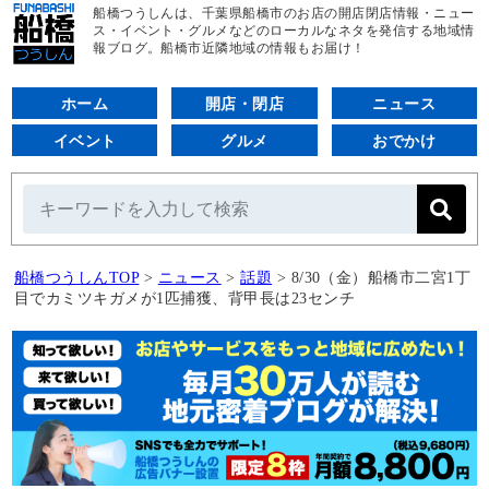
船橋つうしんは、千葉県船橋市のお店の開店閉店情報・ニュー
ス・イベント・グルメなどのローカルなネタを発信する地域情
報ブログ。船橋市近隣地域の情報もお届け！
ホーム
開店・閉店
ニュース
イベント
グルメ
おでかけ
船橋つうしんTOP
>
ニュース
>
話題
>
8/30（金）船橋市二宮1丁
目でカミツキガメが1匹捕獲、背甲長は23センチ