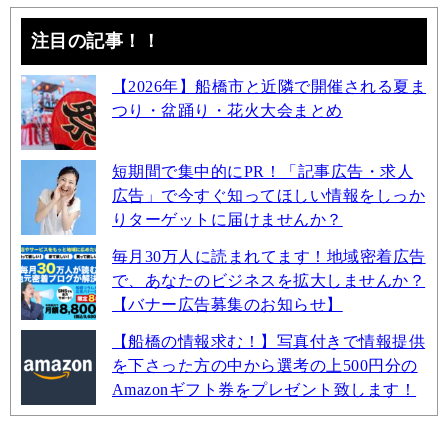
注目の記事！！
【2026年】船橋市と近隣で開催される夏ま
つり・盆踊り・花火大会まとめ
短期間で集中的にPR！「記事広告・求人
広告」で今すぐ知ってほしい情報をしっか
りターゲットに届けませんか？
毎月30万人に読まれてます！地域密着広告
で、あなたのビジネスを拡大しませんか？
【バナー広告募集のお知らせ】
【船橋の情報求む！】写真付きで情報提供
を下さった方の中から選考の上500円分の
Amazonギフト券をプレゼント致します！