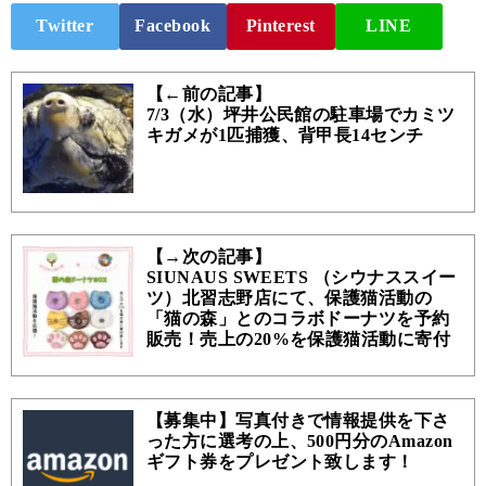
Twitter
Facebook
Pinterest
LINE
【←前の記事】
7/3（水）坪井公民館の駐車場でカミツ
キガメが1匹捕獲、背甲長14センチ
【→次の記事】
SIUNAUS SWEETS （シウナススイー
ツ）北習志野店にて、保護猫活動の
「猫の森」とのコラボドーナツを予約
販売！売上の20%を保護猫活動に寄付
【募集中】写真付きで情報提供を下さ
った方に選考の上、500円分のAmazon
ギフト券をプレゼント致します！