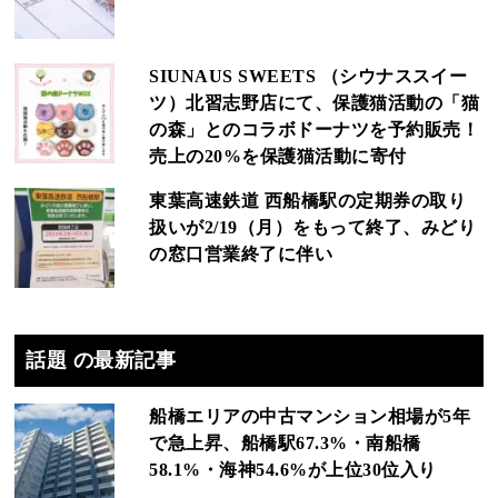
SIUNAUS SWEETS （シウナススイー
ツ）北習志野店にて、保護猫活動の「猫
の森」とのコラボドーナツを予約販売！
売上の20%を保護猫活動に寄付
東葉高速鉄道 西船橋駅の定期券の取り
扱いが2/19（月）をもって終了、みどり
の窓口営業終了に伴い
話題 の最新記事
船橋エリアの中古マンション相場が5年
で急上昇、船橋駅67.3%・南船橋
58.1%・海神54.6%が上位30位入り