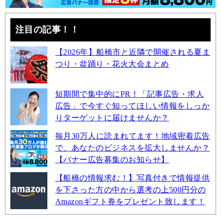
注目の記事！！
【2026年】船橋市と近隣で開催される夏ま
つり・盆踊り・花火大会まとめ
短期間で集中的にPR！「記事広告・求人
広告」で今すぐ知ってほしい情報をしっか
りターゲットに届けませんか？
毎月30万人に読まれてます！地域密着広告
で、あなたのビジネスを拡大しませんか？
【バナー広告募集のお知らせ】
【船橋の情報求む！】写真付きで情報提供
を下さった方の中から選考の上500円分の
Amazonギフト券をプレゼント致します！