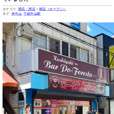
カテゴリ:
開店・閉店
>
開店（オープン）
タグ:
本中山
,
下総中山駅