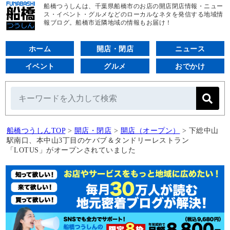
船橋つうしんは、千葉県船橋市のお店の開店閉店情報・ニュー
ス・イベント・グルメなどのローカルなネタを発信する地域情
報ブログ。船橋市近隣地域の情報もお届け！
ホーム
開店・閉店
ニュース
イベント
グルメ
おでかけ
船橋つうしんTOP
>
開店・閉店
>
開店（オープン）
>
下総中山
駅南口、本中山3丁目のケバブ＆タンドリーレストラン
「LOTUS」がオープンされていました