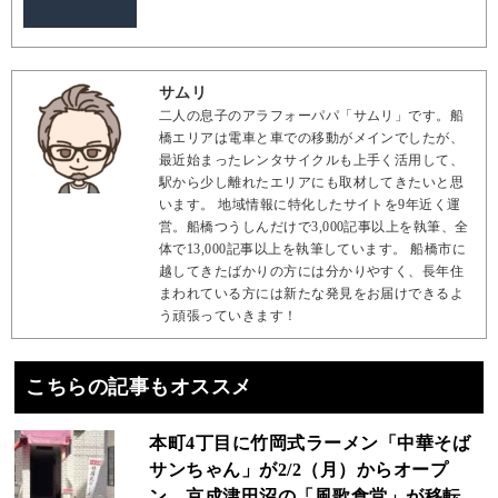
サムリ
二人の息子のアラフォーパパ「サムリ」です。船
橋エリアは電車と車での移動がメインでしたが、
最近始まったレンタサイクルも上手く活用して、
駅から少し離れたエリアにも取材してきたいと思
います。 地域情報に特化したサイトを9年近く運
営。船橋つうしんだけで3,000記事以上を執筆、全
体で13,000記事以上を執筆しています。 船橋市に
越してきたばかりの方には分かりやすく、長年住
まわれている方には新たな発見をお届けできるよ
う頑張っていきます！
こちらの記事もオススメ
本町4丁目に竹岡式ラーメン「中華そば
サンちゃん」が2/2（月）からオープ
ン、京成津田沼の「風歌食堂」が移転