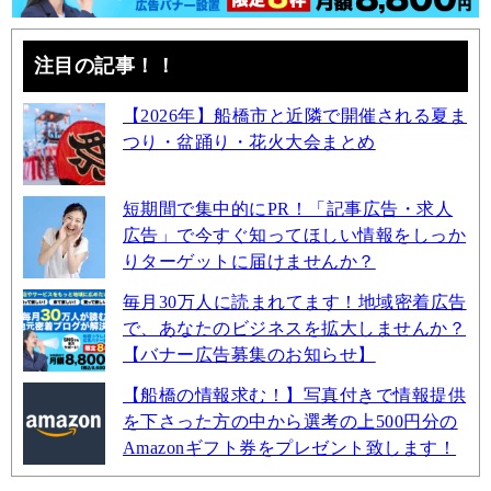
注目の記事！！
【2026年】船橋市と近隣で開催される夏ま
つり・盆踊り・花火大会まとめ
短期間で集中的にPR！「記事広告・求人
広告」で今すぐ知ってほしい情報をしっか
りターゲットに届けませんか？
毎月30万人に読まれてます！地域密着広告
で、あなたのビジネスを拡大しませんか？
【バナー広告募集のお知らせ】
【船橋の情報求む！】写真付きで情報提供
を下さった方の中から選考の上500円分の
Amazonギフト券をプレゼント致します！