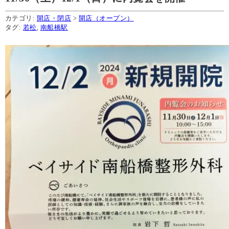
カテゴリ:
開店・閉店
>
開店（オープン）
タグ:
若松
,
南船橋駅