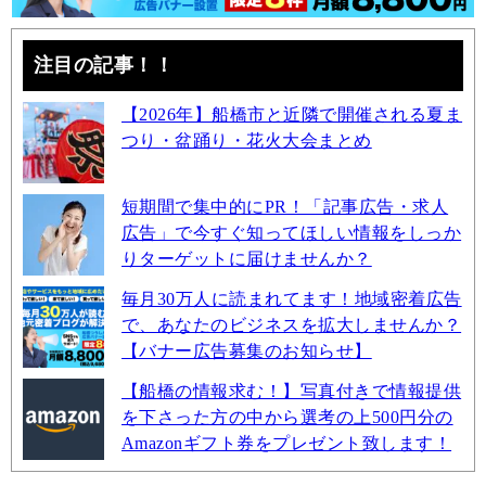
注目の記事！！
【2026年】船橋市と近隣で開催される夏ま
つり・盆踊り・花火大会まとめ
短期間で集中的にPR！「記事広告・求人
広告」で今すぐ知ってほしい情報をしっか
りターゲットに届けませんか？
毎月30万人に読まれてます！地域密着広告
で、あなたのビジネスを拡大しませんか？
【バナー広告募集のお知らせ】
【船橋の情報求む！】写真付きで情報提供
を下さった方の中から選考の上500円分の
Amazonギフト券をプレゼント致します！