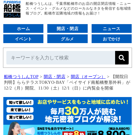
船橋つうしんは、千葉県船橋市のお店の開店閉店情報・ニュー
ス・イベント・グルメなどのローカルなネタを発信する地域情
報ブログ。船橋市近隣地域の情報もお届け！
ホーム
開店・閉店
ニュース
イベント
グルメ
おでかけ
船橋つうしんTOP
>
開店・閉店
>
開店（オープン）
>
【開院日
判明】ららテラスTOKYO-BAY「ベイサイド南船橋整形外科」が
12/2（月）開院、11/30（土）12/1（日）に内覧会を開催