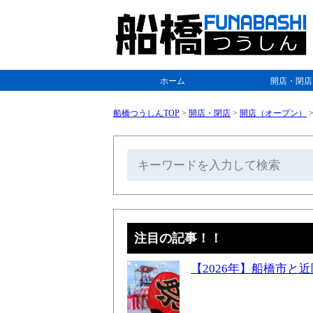
ホーム
開店・閉店
船橋つうしんTOP
>
開店・閉店
>
開店（オープン）
注目の記事！！
【2026年】船橋市