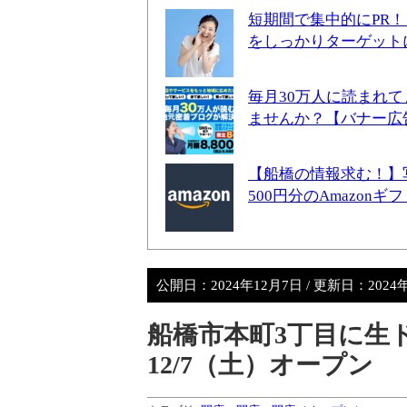
短期間で集中的にPR
をしっかりターゲット
毎月30万人に読まれ
ませんか？【バナー広
【船橋の情報求む！】
500円分のAmazon
公開日：
2024年12月7日
/ 更新日：
2024
船橋市本町3丁目に生ド
12/7（土）オープン