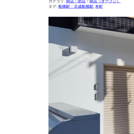
カテゴリ:
開店・閉店
>
開店（オープン）
タグ:
船橋駅・京成船橋駅
,
本町