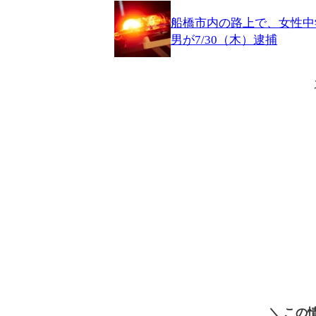
船橋市内の路上で、女性中
男が7/30（木）逮捕
＼ この