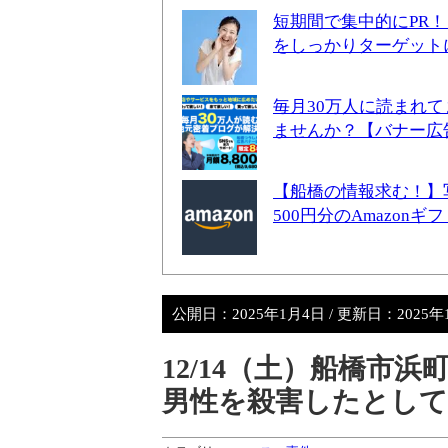
短期間で集中的にPR
をしっかりターゲット
毎月30万人に読まれ
ませんか？【バナー広
【船橋の情報求む！】
500円分のAmazon
公開日：
2025年1月4日
/ 更新日：
2025
12/14（土）船橋市
男性を殺害したとして