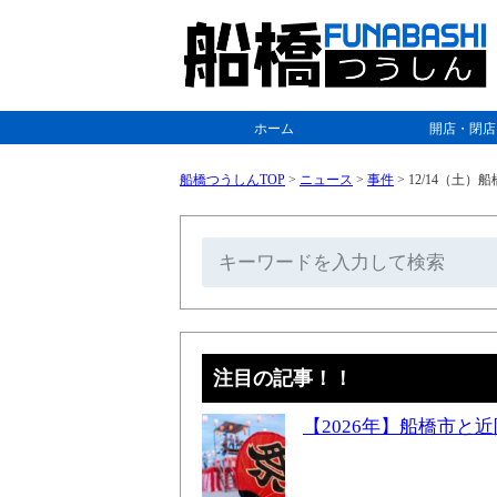
ホーム
開店・閉店
船橋つうしんTOP
>
ニュース
>
事件
>
12/14（土
注目の記事！！
【2026年】船橋市