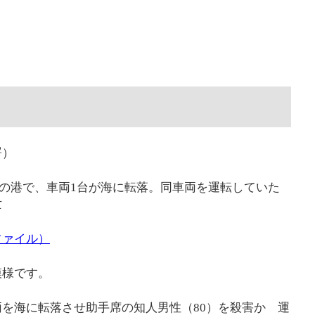
署）
浜町の港で、車両1台が海に転落。同車両を運転していた
亡
ファイル）
模様です。
を海に転落させ助手席の知人男性（80）を殺害か 運