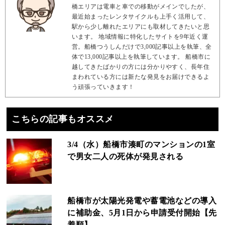
橋エリアは電車と車での移動がメインでしたが、
最近始まったレンタサイクルも上手く活用して、
駅から少し離れたエリアにも取材してきたいと思
います。 地域情報に特化したサイトを9年近く運
営。船橋つうしんだけで3,000記事以上を執筆、全
体で13,000記事以上を執筆しています。 船橋市に
越してきたばかりの方には分かりやすく、長年住
まわれている方には新たな発見をお届けできるよ
う頑張っていきます！
こちらの記事もオススメ
3/4（水）船橋市湊町のマンションの1室
で男女二人の死体が発見される
船橋市が太陽光発電や蓄電池などの導入
に補助金、5月1日から申請受付開始【先
着順】