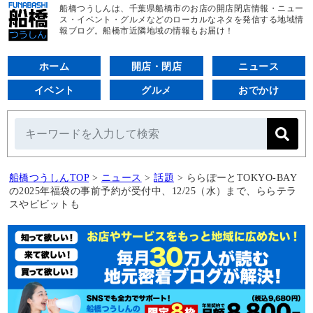
船橋つうしんは、千葉県船橋市のお店の開店閉店情報・ニュー
ス・イベント・グルメなどのローカルなネタを発信する地域情
報ブログ。船橋市近隣地域の情報もお届け！
ホーム
開店・閉店
ニュース
イベント
グルメ
おでかけ
船橋つうしんTOP
>
ニュース
>
話題
>
ららぽーとTOKYO‐BAY
の2025年福袋の事前予約が受付中、12/25（水）まで、ららテラ
スやビビットも