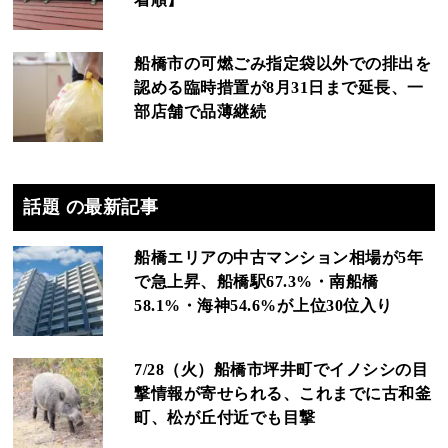
船橋市の可燃ごみ指定袋以外での排出を
認める臨時措置が8月31日まで延長、一
部店舗で品薄継続
話題 の最新記事
船橋エリアの中古マンション相場が5年
で急上昇、船橋駅67.3%・南船橋
58.1%・海神54.6%が上位30位入り
7/28（火）船橋市坪井町でイノシシの目
撃情報が寄せられる、これまでに古和釜
町、松が丘付近でも目撃