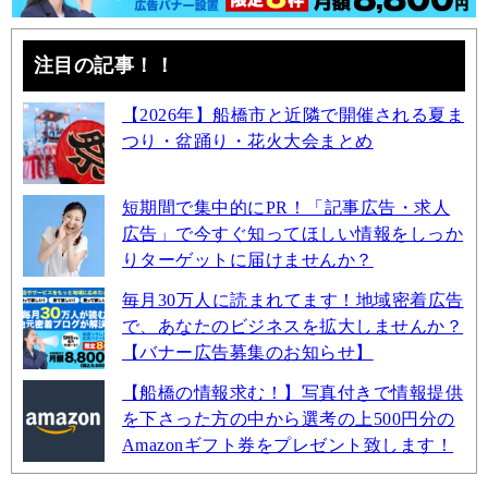
注目の記事！！
【2026年】船橋市と近隣で開催される夏ま
つり・盆踊り・花火大会まとめ
短期間で集中的にPR！「記事広告・求人
広告」で今すぐ知ってほしい情報をしっか
りターゲットに届けませんか？
毎月30万人に読まれてます！地域密着広告
で、あなたのビジネスを拡大しませんか？
【バナー広告募集のお知らせ】
【船橋の情報求む！】写真付きで情報提供
を下さった方の中から選考の上500円分の
Amazonギフト券をプレゼント致します！