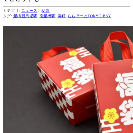
カテゴリ:
ニュース
>
話題
タグ:
船橋競馬場駅
,
南船橋駅
,
浜町
,
ららぽーとTOKYO-BAY