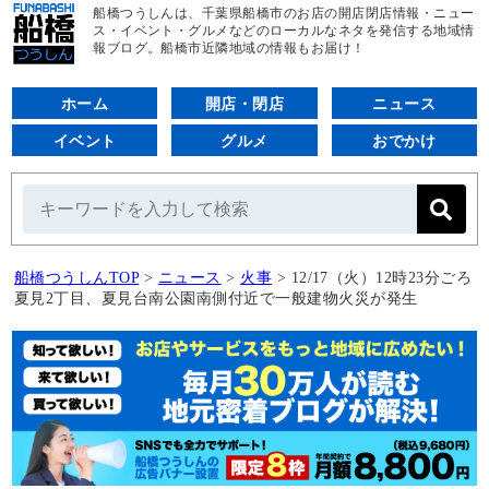
船橋つうしんは、千葉県船橋市のお店の開店閉店情報・ニュー
ス・イベント・グルメなどのローカルなネタを発信する地域情
報ブログ。船橋市近隣地域の情報もお届け！
ホーム
開店・閉店
ニュース
イベント
グルメ
おでかけ
船橋つうしんTOP
>
ニュース
>
火事
>
12/17（火）12時23分ごろ
夏見2丁目、夏見台南公園南側付近で一般建物火災が発生