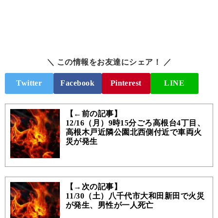
＼ この情報をお友達にシェア！ ／
Twitter
Facebook
Pinterest
LINE
【←前の記事】
12/16（月）9時15分ごろ高根台4丁目、
高根木戸近隣公園北西側付近で車両火
災が発生
【→次の記事】
11/30（土）八千代市大和田新田で火災
が発生、男性が一人死亡