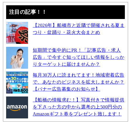
注目の記事！！
【2026年】船橋市と近隣で開催される夏ま
つり・盆踊り・花火大会まとめ
短期間で集中的にPR！「記事広告・求人
広告」で今すぐ知ってほしい情報をしっか
りターゲットに届けませんか？
毎月30万人に読まれてます！地域密着広告
で、あなたのビジネスを拡大しませんか？
【バナー広告募集のお知らせ】
【船橋の情報求む！】写真付きで情報提供
を下さった方の中から選考の上500円分の
Amazonギフト券をプレゼント致します！