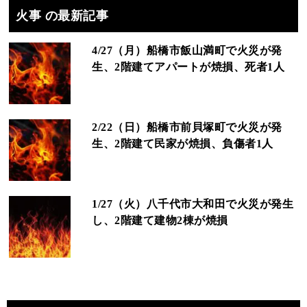
火事 の最新記事
4/27（月）船橋市飯山満町で火災が発
生、2階建てアパートが焼損、死者1人
2/22（日）船橋市前貝塚町で火災が発
生、2階建て民家が焼損、負傷者1人
1/27（火）八千代市大和田で火災が発生
し、2階建て建物2棟が焼損