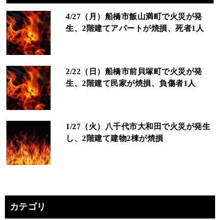
4/27（月）船橋市飯山満町で火災が発
生、2階建てアパートが焼損、死者1人
2/22（日）船橋市前貝塚町で火災が発
生、2階建て民家が焼損、負傷者1人
1/27（火）八千代市大和田で火災が発生
し、2階建て建物2棟が焼損
カテゴリ