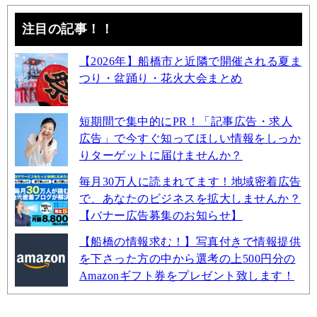
注目の記事！！
【2026年】船橋市と近隣で開催される夏ま
つり・盆踊り・花火大会まとめ
短期間で集中的にPR！「記事広告・求人
広告」で今すぐ知ってほしい情報をしっか
りターゲットに届けませんか？
毎月30万人に読まれてます！地域密着広告
で、あなたのビジネスを拡大しませんか？
【バナー広告募集のお知らせ】
【船橋の情報求む！】写真付きで情報提供
を下さった方の中から選考の上500円分の
Amazonギフト券をプレゼント致します！