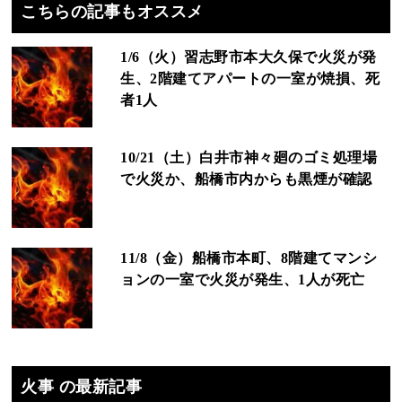
こちらの記事もオススメ
1/6（火）習志野市本大久保で火災が発
生、2階建てアパートの一室が焼損、死
者1人
10/21（土）白井市神々廻のゴミ処理場
で火災か、船橋市内からも黒煙が確認
11/8（金）船橋市本町、8階建てマンシ
ョンの一室で火災が発生、1人が死亡
火事 の最新記事