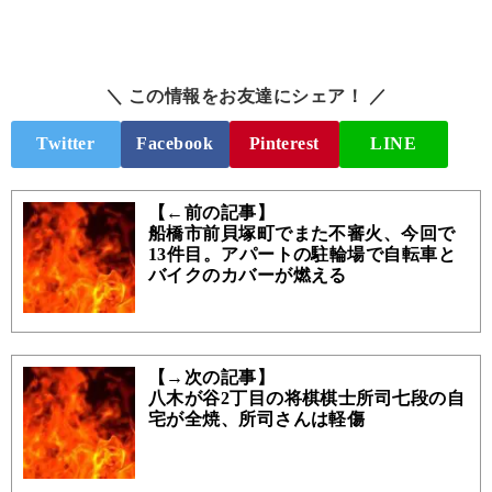
＼ この情報をお友達にシェア！ ／
Twitter
Facebook
Pinterest
LINE
【←前の記事】
船橋市前貝塚町でまた不審火、今回で
13件目。アパートの駐輪場で自転車と
バイクのカバーが燃える
【→次の記事】
八木が谷2丁目の将棋棋士所司七段の自
宅が全焼、所司さんは軽傷