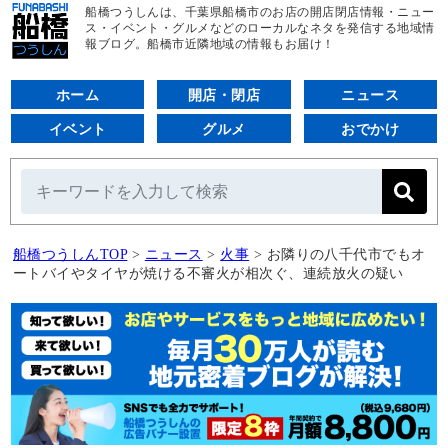
船橋つうしんは、千葉県船橋市のお店の開店閉店情報・ニュー
ス・イベント・グルメなどのローカルなネタを発信する地域情
報ブログ。船橋市近隣地域の情報もお届け！
ホーム
開店・閉店
ニュース
イベント
グルメ
おでかけ
船橋つうしんTOP
>
ニュース
>
火事
>
お隣りの八千代市でもオ
ートバイやタイヤが焼ける不審火が相次ぐ、連続放火の疑い