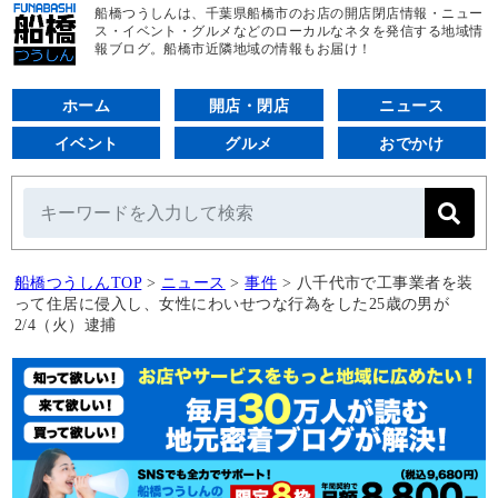
船橋つうしんは、千葉県船橋市のお店の開店閉店情報・ニュー
ス・イベント・グルメなどのローカルなネタを発信する地域情
報ブログ。船橋市近隣地域の情報もお届け！
ホーム
開店・閉店
ニュース
イベント
グルメ
おでかけ
船橋つうしんTOP
>
ニュース
>
事件
>
八千代市で工事業者を装
って住居に侵入し、女性にわいせつな行為をした25歳の男が
2/4（火）逮捕