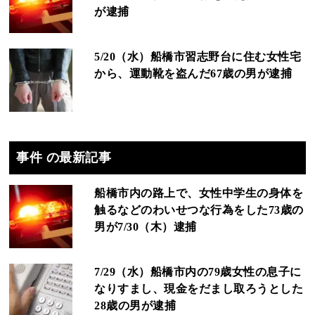
が逮捕
5/20（水）船橋市習志野台に住む女性宅
から、運動靴を盗んだ67歳の男が逮捕
事件 の最新記事
船橋市内の路上で、女性中学生の身体を
触るなどのわいせつな行為をした73歳の
男が7/30（木）逮捕
7/29（水）船橋市内の79歳女性の息子に
なりすまし、現金をだまし取ろうとした
28歳の男が逮捕