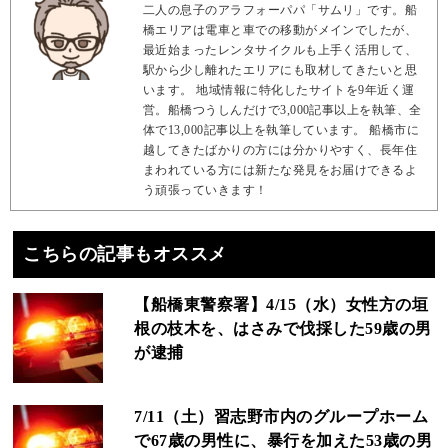
二人の息子のアラフォーパパ「サムリ」です。船
橋エリアは電車と車での移動がメインでしたが、
最近始まったレンタサイクルも上手く活用して、
駅から少し離れたエリアにも取材してきたいと思
います。 地域情報に特化したサイトを9年近く運
営。船橋つうしんだけで3,000記事以上を執筆、全
体で13,000記事以上を執筆しています。 船橋市に
越してきたばかりの方には分かりやすく、長年住
まわれている方には新たな発見をお届けできるよ
う頑張っていきます！
こちらの記事もオススメ
【船橋東警察署】4/15（水）女性方の垣
根の枝木を、はさみで伐採した59歳の男
が逮捕
7/11（土）習志野市内のグループホーム
で67歳の男性に、暴行を加えた53歳の男