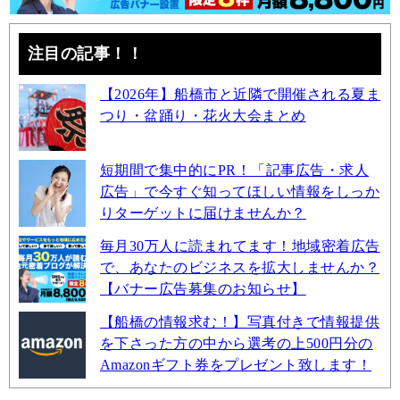
注目の記事！！
【2026年】船橋市と近隣で開催される夏ま
つり・盆踊り・花火大会まとめ
短期間で集中的にPR！「記事広告・求人
広告」で今すぐ知ってほしい情報をしっか
りターゲットに届けませんか？
毎月30万人に読まれてます！地域密着広告
で、あなたのビジネスを拡大しませんか？
【バナー広告募集のお知らせ】
【船橋の情報求む！】写真付きで情報提供
を下さった方の中から選考の上500円分の
Amazonギフト券をプレゼント致します！