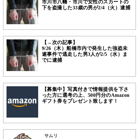
市川市八幡・市川で女性のスカートの
下を盗撮した33歳の男が2/4（火）逮捕
【→次の記事】
9/26（木）船橋市内で発生した強盗未
遂事件で逃走した男3人が2/5（水）ま
でに逮捕
【募集中】写真付きで情報提供を下さ
った方に選考の上、500円分のAmazon
ギフト券をプレゼント致します！
サムリ