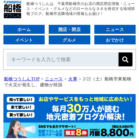
船橋つうしんは、千葉県船橋市のお店の開店閉店情報・ニュー
ス・イベント・グルメなどのローカルなネタを発信する地域情
報ブログ。船橋市近隣地域の情報もお届け！
ホーム
開店・閉店
ニュース
イベント
グルメ
おでかけ
船橋つうしんTOP
>
ニュース
>
火事
>
2/22（土）船橋市東船橋
で火災が発生し、建物が焼損