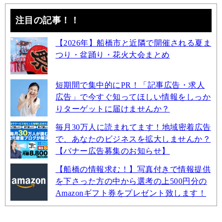
注目の記事！！
【2026年】船橋市と近隣で開催される夏ま
つり・盆踊り・花火大会まとめ
短期間で集中的にPR！「記事広告・求人
広告」で今すぐ知ってほしい情報をしっか
りターゲットに届けませんか？
毎月30万人に読まれてます！地域密着広告
で、あなたのビジネスを拡大しませんか？
【バナー広告募集のお知らせ】
【船橋の情報求む！】写真付きで情報提供
を下さった方の中から選考の上500円分の
Amazonギフト券をプレゼント致します！