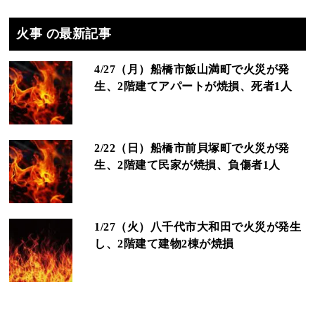
火事 の最新記事
4/27（月）船橋市飯山満町で火災が発
生、2階建てアパートが焼損、死者1人
2/22（日）船橋市前貝塚町で火災が発
生、2階建て民家が焼損、負傷者1人
1/27（火）八千代市大和田で火災が発生
し、2階建て建物2棟が焼損