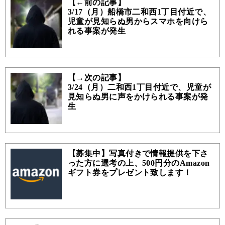
【←前の記事】
3/17（月）船橋市二和西1丁目付近で、
児童が見知らぬ男からスマホを向けら
れる事案が発生
【→次の記事】
3/24（月）二和西1丁目付近で、児童が
見知らぬ男に声をかけられる事案が発
生
【募集中】写真付きで情報提供を下さ
った方に選考の上、500円分のAmazon
ギフト券をプレゼント致します！