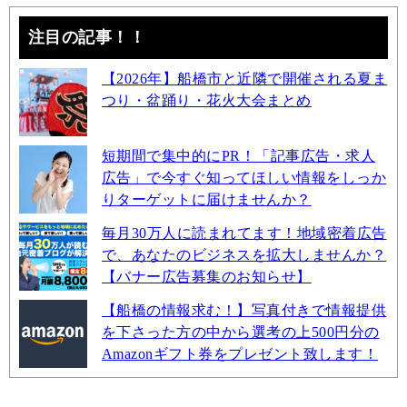
注目の記事！！
【2026年】船橋市と近隣で開催される夏ま
つり・盆踊り・花火大会まとめ
短期間で集中的にPR！「記事広告・求人
広告」で今すぐ知ってほしい情報をしっか
りターゲットに届けませんか？
毎月30万人に読まれてます！地域密着広告
で、あなたのビジネスを拡大しませんか？
【バナー広告募集のお知らせ】
【船橋の情報求む！】写真付きで情報提供
を下さった方の中から選考の上500円分の
Amazonギフト券をプレゼント致します！