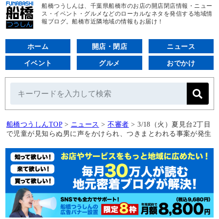
船橋つうしんは、千葉県船橋市のお店の開店閉店情報・ニュー
ス・イベント・グルメなどのローカルなネタを発信する地域情
報ブログ。船橋市近隣地域の情報もお届け！
ホーム
開店・閉店
ニュース
イベント
グルメ
おでかけ
船橋つうしんTOP
>
ニュース
>
不審者
>
3/18（火）夏見台2丁目
で児童が見知らぬ男に声をかけられ、つきまとわれる事案が発生