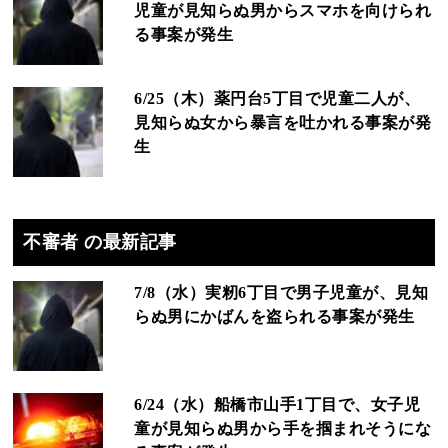
児童が見知らぬ男からスマホを向けられ
る事案が発生
6/25（木）薬円台5丁目で児童二人が、
見知らぬ女から暴言を吐かれる事案が発
生
不審者 の最新記事
7/8（水）実籾6丁目で男子児童が、見知
らぬ男にかばんを盗られる事案が発生
6/24（水）船橋市山手1丁目で、女子児
童が見知らぬ男から手を掴まれそうにな