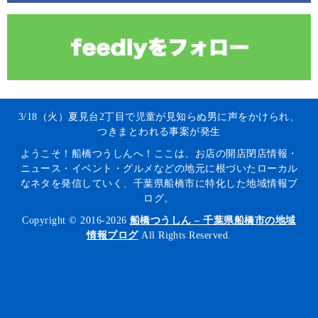
3/18（火）夏見台2丁目で児童が見知らぬ男に声をかけられ、
つきまとわれる事案が発生
ようこそ！船橋つうしんへ！ここは、お店の開店閉店情報・
ニュース・イベント・グルメなどの地元に根づいたローカル
なネタを発信していく、千葉県船橋市に特化した地域情報ブ
ログ。
Copyright © 2016-2026
船橋つうしん – 千葉県船橋市の地域
情報ブログ
All Rights Reserved.