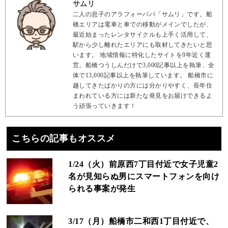
サムリ
二人の息子のアラフォーパパ「サムリ」です。船
橋エリアは電車と車での移動がメインでしたが、
最近始まったレンタサイクルも上手く活用して、
駅から少し離れたエリアにも取材してきたいと思
います。 地域情報に特化したサイトを9年近く運
営。船橋つうしんだけで3,000記事以上を執筆、全
体で13,000記事以上を執筆しています。 船橋市に
越してきたばかりの方には分かりやすく、長年住
まわれている方には新たな発見をお届けできるよ
う頑張っていきます！
こちらの記事もオススメ
1/24（火）前原西7丁目付近で女子児童2
名が見知らぬ男にスマートフォンを向け
られる事案が発生
3/17（月）船橋市二和西1丁目付近で、