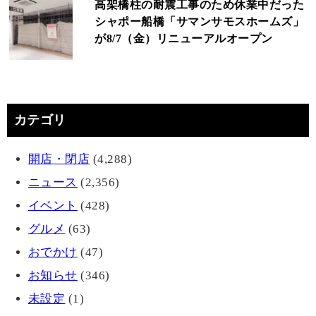
高架橋柱の耐震工事のため休業中だった
シャポー船橋「サマンサモスホームズ」
が8/7（金）リニューアルオープン
カテゴリ
開店・閉店
(4,288)
ニュース
(2,356)
イベント
(428)
グルメ
(63)
おでかけ
(47)
お知らせ
(346)
未設定
(1)