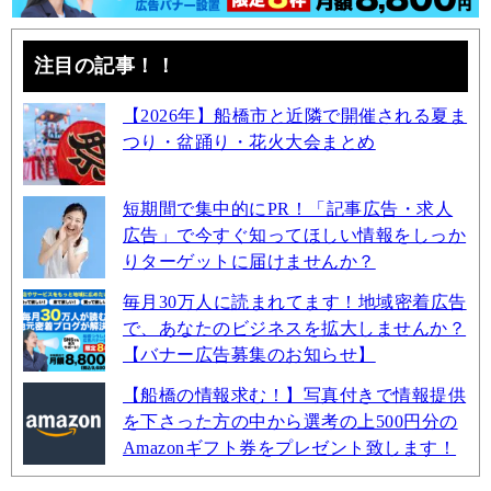
注目の記事！！
【2026年】船橋市と近隣で開催される夏ま
つり・盆踊り・花火大会まとめ
短期間で集中的にPR！「記事広告・求人
広告」で今すぐ知ってほしい情報をしっか
りターゲットに届けませんか？
毎月30万人に読まれてます！地域密着広告
で、あなたのビジネスを拡大しませんか？
【バナー広告募集のお知らせ】
【船橋の情報求む！】写真付きで情報提供
を下さった方の中から選考の上500円分の
Amazonギフト券をプレゼント致します！