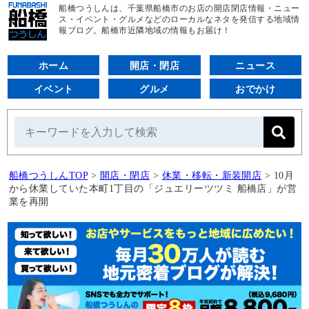
船橋つうしんは、千葉県船橋市のお店の開店閉店情報・ニュー
ス・イベント・グルメなどのローカルなネタを発信する地域情
報ブログ。船橋市近隣地域の情報もお届け！
ホーム
開店・閉店
ニュース
イベント
グルメ
おでかけ
船橋つうしんTOP
>
開店・閉店
>
休業・移転・新装開店
>
10月
から休業していた本町1丁目の「ジュエリーツツミ 船橋店」が営
業を再開