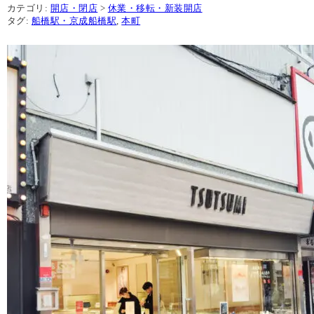
カテゴリ:
開店・閉店
>
休業・移転・新装開店
タグ:
船橋駅・京成船橋駅
,
本町