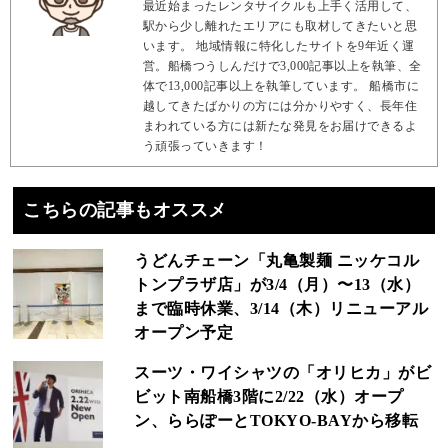
最近始まったレンタサイクルも上手く活用して、
駅から少し離れたエリアにも取材してきたいと思
います。 地域情報に特化したサイトを9年近く運
営。船橋つうしんだけで3,000記事以上を執筆、全
体で13,000記事以上を執筆しています。 船橋市に
越してきたばかりの方には分かりやすく、長年住
まわれている方には新たな発見をお届けできるよ
う頑張っていきます！
こちらの記事もオススメ
うどんチェーン「丸亀製麺 ニッケコル
トンプラザ店」が3/4（月）〜13（水）
まで臨時休業、3/14（木）リニューアル
オープン予定
スーツ・ワイシャツの「オリヒカ」がビ
ビット南船橋3階に2/22（水）オープ
ン、ららぽーとTOKYO-BAYから移転