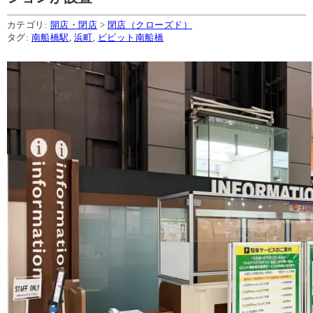
カテゴリ:
開店・閉店
>
閉店（クローズド）
タグ:
南船橋駅
,
浜町
,
ビビット南船橋