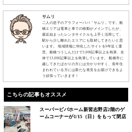
サムリ
二人の息子のアラフォーパパ「サムリ」です。船
橋エリアは電車と車での移動がメインでしたが、
最近始まったレンタサイクルも上手く活用して、
駅から少し離れたエリアにも取材してきたいと思
います。 地域情報に特化したサイトを9年近く運
営。船橋つうしんだけで3,000記事以上を執筆、全
体で13,000記事以上を執筆しています。 船橋市に
越してきたばかりの方には分かりやすく、長年住
まわれている方には新たな発見をお届けできるよ
う頑張っていきます！
こちらの記事もオススメ
スーパービバホーム新習志野店2階のゲ
ームコーナーが1/15（日）をもって閉店