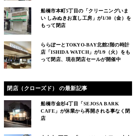
船橋市本町5丁目の「クリーニングいま
い しみぬきお直し工房」が1/30（金）を
もって閉店
ららぽーとTOKYO‐BAY北館2階の時計
店「ISHIDA WATCH」が1/9（火）をも
って閉店、現在閉店セールが開催中
閉店（クローズド） の最新記事
船橋市金杉4丁目「SEJOSA BARK
CAFE」が休業から再開される事なく閉
店