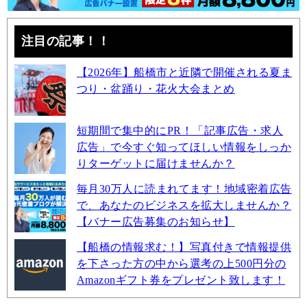
注目の記事！！
【2026年】船橋市と近隣で開催される夏ま
つり・盆踊り・花火大会まとめ
短期間で集中的にPR！「記事広告・求人
広告」で今すぐ知ってほしい情報をしっか
りターゲットに届けませんか？
毎月30万人に読まれてます！地域密着広告
で、あなたのビジネスを拡大しませんか？
【バナー広告募集のお知らせ】
【船橋の情報求む！】写真付きで情報提供
を下さった方の中から選考の上500円分の
Amazonギフト券をプレゼント致します！