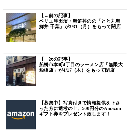
【←前の記事】
ペリエ津田沼・海鮮丼のの「とと丸海
鮮丼 千葉」が3/31（月）をもって閉店
【→次の記事】
船橋市本町4丁目のラーメン店「無限大
船橋店」が4/17（木）をもって閉店
【募集中】写真付きで情報提供を下さ
った方に選考の上、500円分のAmazon
ギフト券をプレゼント致します！