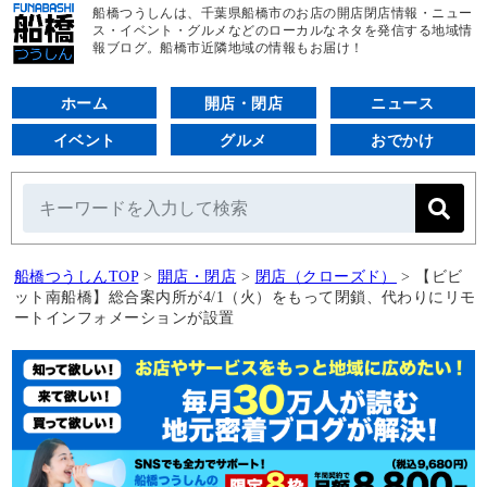
船橋つうしんは、千葉県船橋市のお店の開店閉店情報・ニュー
ス・イベント・グルメなどのローカルなネタを発信する地域情
報ブログ。船橋市近隣地域の情報もお届け！
ホーム
開店・閉店
ニュース
イベント
グルメ
おでかけ
船橋つうしんTOP
>
開店・閉店
>
閉店（クローズド）
>
【ビビ
ット南船橋】総合案内所が4/1（火）をもって閉鎖、代わりにリモ
ートインフォメーションが設置