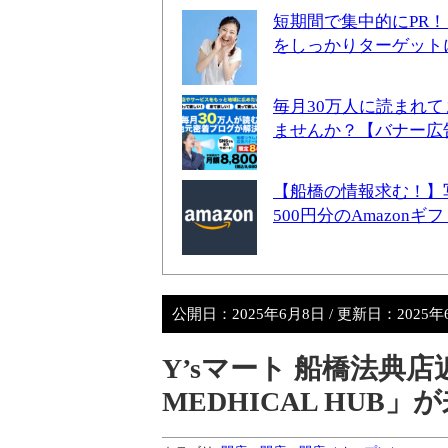
短期間で集中的にPR
をしっかりターゲット
毎月30万人に読まれ
ませんか？【バナー広
【船橋の情報求む！】
500円分のAmazon
公開日：
2025年6月8日
/ 更新日：
2025
Y’sマート 船橋法典
MEDHICAL HUB