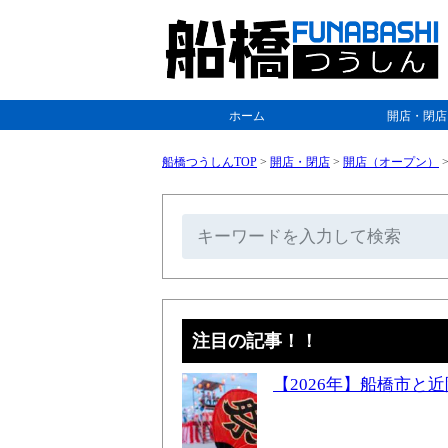
ホーム
開店・閉店
船橋つうしんTOP
>
開店・閉店
>
開店（オープン）
注目の記事！！
【2026年】船橋市