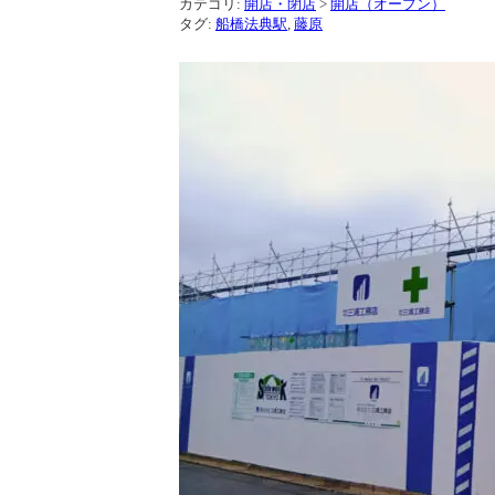
カテゴリ:
開店・閉店
>
開店（オープン）
タグ:
船橋法典駅
,
藤原