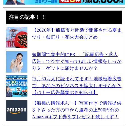
注目の記事！！
【2026年】船橋市と近隣で開催される夏ま
つり・盆踊り・花火大会まとめ
短期間で集中的にPR！「記事広告・求人
広告」で今すぐ知ってほしい情報をしっか
りターゲットに届けませんか？
毎月30万人に読まれてます！地域密着広告
で、あなたのビジネスを拡大しませんか？
【バナー広告募集のお知らせ】
【船橋の情報求む！】写真付きで情報提供
を下さった方の中から選考の上500円分の
Amazonギフト券をプレゼント致します！