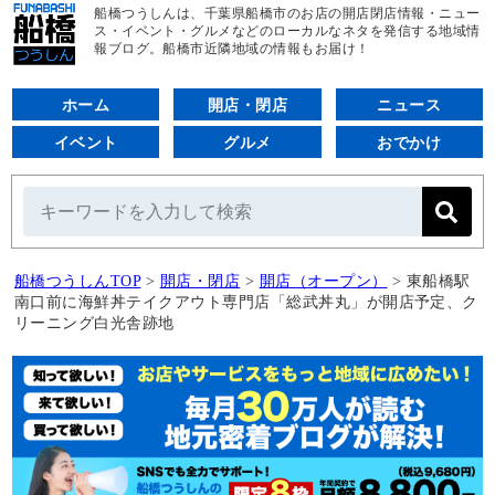
船橋つうしんは、千葉県船橋市のお店の開店閉店情報・ニュー
ス・イベント・グルメなどのローカルなネタを発信する地域情
報ブログ。船橋市近隣地域の情報もお届け！
ホーム
開店・閉店
ニュース
イベント
グルメ
おでかけ
船橋つうしんTOP
>
開店・閉店
>
開店（オープン）
>
東船橋駅
南口前に海鮮丼テイクアウト専門店「総武丼丸」が開店予定、ク
リーニング白光舎跡地