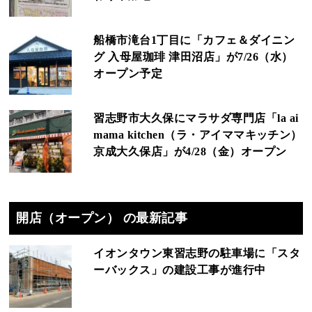
船橋市滝台1丁目に「カフェ＆ダイニン
グ 入母屋珈琲 津田沼店」が7/26（水）
オープン予定
習志野市大久保にマラサダ専門店「la ai
mama kitchen（ラ・アイママキッチン）
京成大久保店」が4/28（金）オープン
開店（オープン） の最新記事
イオンタウン東習志野の駐車場に「スタ
ーバックス」の建設工事が進行中