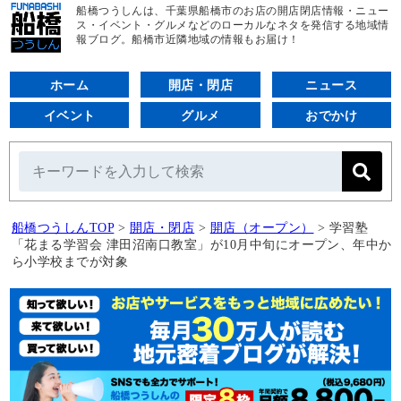
船橋つうしんは、千葉県船橋市のお店の開店閉店情報・ニュー
ス・イベント・グルメなどのローカルなネタを発信する地域情
報ブログ。船橋市近隣地域の情報もお届け！
ホーム
開店・閉店
ニュース
イベント
グルメ
おでかけ
船橋つうしんTOP
>
開店・閉店
>
開店（オープン）
>
学習塾
「花まる学習会 津田沼南口教室」が10月中旬にオープン、年中か
ら小学校までが対象