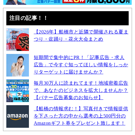
注目の記事！！
【2026年】船橋市と近隣で開催される夏ま
つり・盆踊り・花火大会まとめ
短期間で集中的にPR！「記事広告・求人
広告」で今すぐ知ってほしい情報をしっか
りターゲットに届けませんか？
毎月30万人に読まれてます！地域密着広告
で、あなたのビジネスを拡大しませんか？
【バナー広告募集のお知らせ】
【船橋の情報求む！】写真付きで情報提供
を下さった方の中から選考の上500円分の
Amazonギフト券をプレゼント致します！