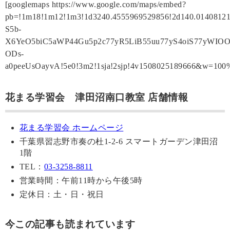
[googlemaps https://www.google.com/maps/embed?
pb=!1m18!1m12!1m3!1d3240.4555969529856!2d140.01408121
S5b-
X6YeO5biC5aWP44Gu5p2c77yR5LiB55uu77yS4oiS77yW
ODs-
a0peeUsOayvA!5e0!3m2!1sja!2sjp!4v1508025189666&w=10
花まる学習会 津田沼南口教室 店舗情報
花まる学習会 ホームページ
千葉県習志野市奏の杜1-2-6 スマートガーデン津田沼
1階
TEL：
03-3258-8811
営業時間：午前11時から午後5時
定休日：土・日・祝日
今この記事も読まれています