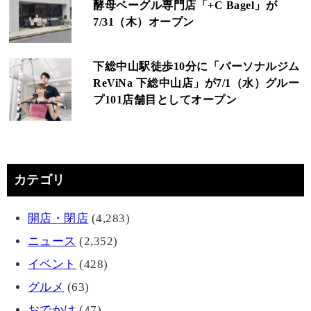
酵母ベーグル専門店「+C Bagel」が
7/31（木）オープン
下総中山駅徒歩10分に「パーソナルジム
ReViNa 下総中山店」が7/1（水）グルー
プ101店舗目としてオープン
カテゴリ
開店・閉店
(4,283)
ニュース
(2,352)
イベント
(428)
グルメ
(63)
おでかけ
(47)