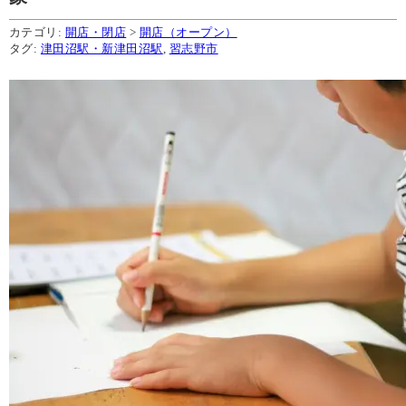
カテゴリ:
開店・閉店
>
開店（オープン）
タグ:
津田沼駅・新津田沼駅
,
習志野市