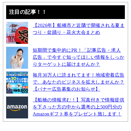
注目の記事！！
【2026年】船橋市と近隣で開催される夏ま
つり・盆踊り・花火大会まとめ
短期間で集中的にPR！「記事広告・求人
広告」で今すぐ知ってほしい情報をしっか
りターゲットに届けませんか？
毎月30万人に読まれてます！地域密着広告
で、あなたのビジネスを拡大しませんか？
【バナー広告募集のお知らせ】
【船橋の情報求む！】写真付きで情報提供
を下さった方の中から選考の上500円分の
Amazonギフト券をプレゼント致します！