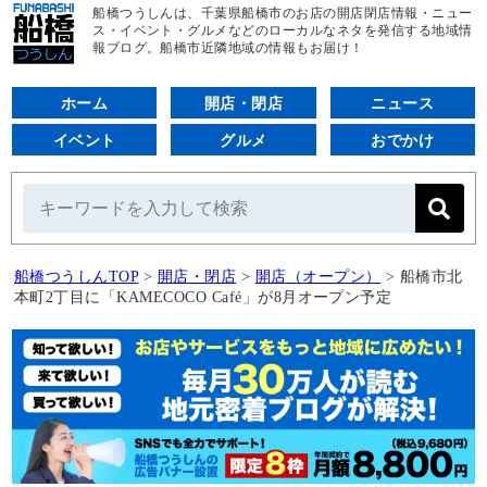
船橋つうしんは、千葉県船橋市のお店の開店閉店情報・ニュー
ス・イベント・グルメなどのローカルなネタを発信する地域情
報ブログ。船橋市近隣地域の情報もお届け！
ホーム
開店・閉店
ニュース
イベント
グルメ
おでかけ
船橋つうしんTOP
>
開店・閉店
>
開店（オープン）
>
船橋市北
本町2丁目に「KAMECOCO Café」が8月オープン予定